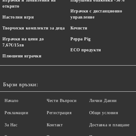
Играчки и забавления на
Нарушена опаковка -50%
открито
Играчки с дистанционно
Настолни игри
управление
Творчески комплекти за деца
Кечисти
Играчки на цени до
Peppa Pig
7,67€/15лв
ECO продукти
Плюшени играчки
Бързи връзки:
Начало
Чести Въпроси
Лични Данни
Рекламации
Регистрация
Общи условия
За Нас
Контакт
Доставка и плащане