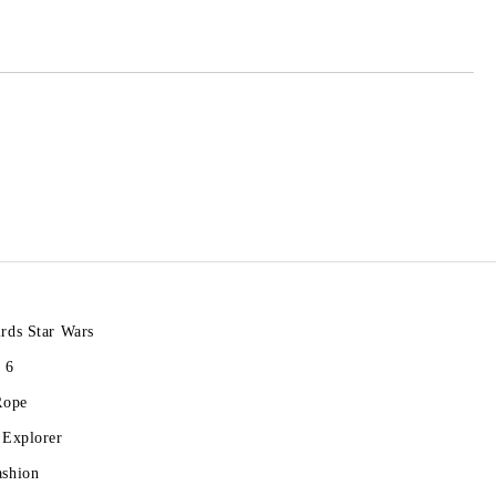
те на работния ден.
rds Star Wars
 6
Rope
 Explorer
ashion