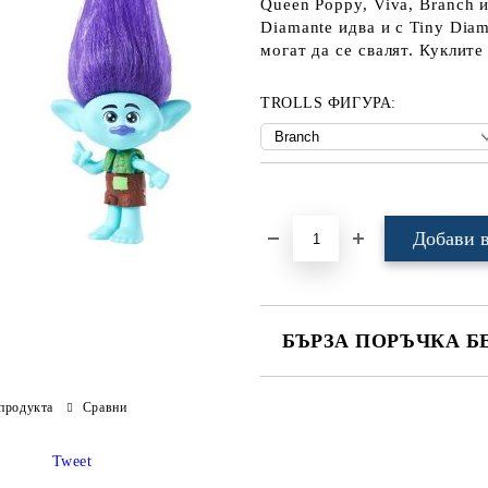
Queen Poppy, Viva, Branch 
Diamante идва и с Tiny Dia
могат да се свалят. Куклите
TROLLS ФИГУРА:
Добави в желани
БЪРЗА ПОРЪЧКА Б
САМО ПОПЪЛНЕТЕ 4 ПОЛЕТА
продукта
Сравни
Tweet