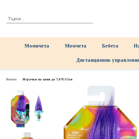
Момичета
Момчета
Бебета
Н
Дистанционно управлени
Начало
Играчки на цени до 7,67€/15лв