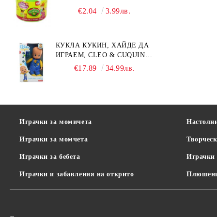
€2.04
3.99лв.
КУКЛА КУКИН, ХАЙДЕ ДА
ИГРАЕМ, CLEO & CUQUIN,
25 СМ.
€17.89
34.99лв.
Играчки за момичета
Настолн
Играчки за момчета
Творческ
Играчки за бебета
Играчки 
Играчки и забавления на открито
Плюшени