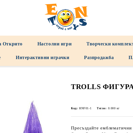
а Открито
Настолни игри
Творчески комплек
е
Интерактивни играчки
Разпродажба
П
TROLLS ФИГУР
Код:
HNF01-1
Тегло:
0.000
кг
Пресъздайте емблематични 