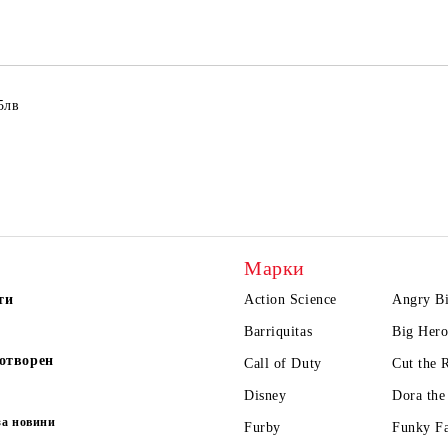
Ние ще се свържем с вас в рамки
5лв
Марки
ти
Action Science
Angry Bi
Barriquitas
Big Hero
отворен
Call of Duty
Cut the 
Disney
Dora the
за новини
Furby
Funky F