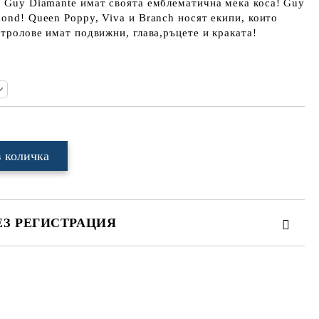
и Guy Diamante имат своята емблематична мека коса! Guy
mond! Queen Poppy, Viva и Branch носят екипи, които
 тролове имат подвижни, глава,ръцете и краката!
ЕЗ РЕГИСТРАЦИЯ