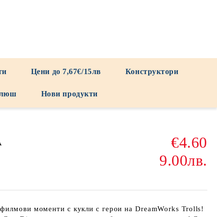
ти
Цени до 7,67€/15лв
Конструктори
люш
Нови продукти
€4.60
А
9.00лв.
филмови моменти с кукли с герои на DreamWorks Trolls!