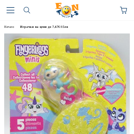
Начало
Играчки на цени до 7,67€/15лв