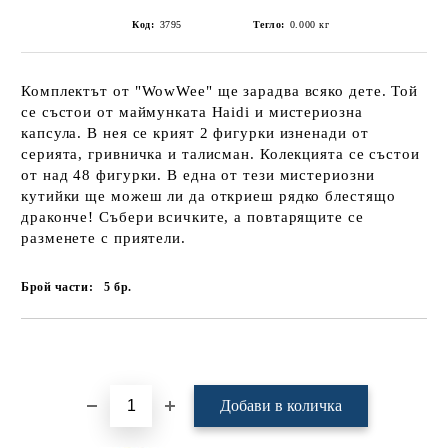
Код:
3795
Тегло:
0.000
кг
Комплектът от "WowWee" ще зарадва всяко дете. Той
се състои от маймунката Haidi и мистериозна
капсула. В нея се крият 2 фигурки изненади от
серията, гривничка и талисман. Колекцията се състои
от над 48 фигурки. В една от тези мистериозни
кутийки ще можеш ли да откриеш рядко блестящо
драконче! Събери всичките, а повтарящите се
разменете с приятели.
Брой части:
5
бр.
Добави в желани