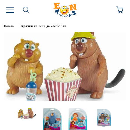
Начало
Играчки на цени до 7,67€/15лв