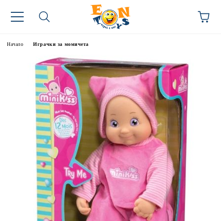
Начало
Играчки за момичета