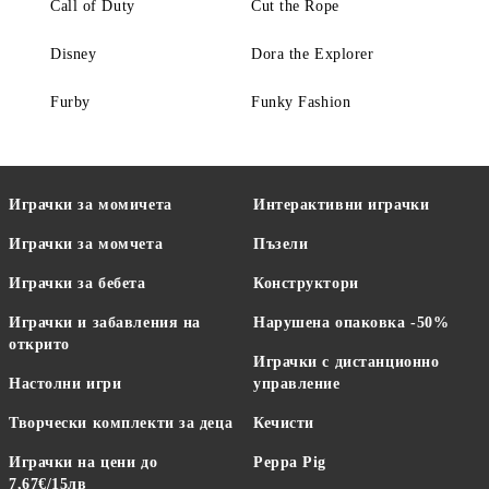
Call of Duty
Cut the Rope
Disney
Dora the Explorer
Furby
Funky Fashion
Играчки за момичета
Интерактивни играчки
Играчки за момчета
Пъзели
Играчки за бебета
Конструктори
Играчки и забавления на
Нарушена опаковка -50%
открито
Играчки с дистанционно
Настолни игри
управление
Творчески комплекти за деца
Кечисти
Играчки на цени до
Peppa Pig
7,67€/15лв