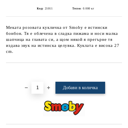
Код:
21011
Тегло:
0.000
кг
Меката розовата кукличка от Smoby е истински
бонбон. Тя е облечена в сладка пижама и носи малка
шапчица на главата си, а щом някой я прегърне тя
издава звук на истинска целувка. Куклата е висока 27
сm.
Добави в желани