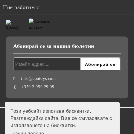
Ние работим с
Абонирай се за нашия бюлетин
info@eontoys.com
+359 2 959 29 09
Този уебсайт използва бисквитки.
GDPR
Разглеждайки сайта, Вие се съгласявате с
използването на бисквитки.
Нашият онлайн магазин е 100% съобразен с GDPR.
Научи повече...