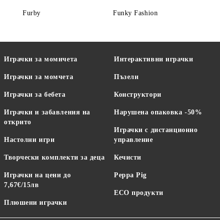
Furby
Funky Fashion
Играчки за момичета
Интерактивни играчки
Играчки за момчета
Пъзели
Играчки за бебета
Конструктори
Играчки и забавления на
Нарушена опаковка -50%
открито
Играчки с дистанционно
Настолни игри
управление
Творчески комплекти за деца
Кечисти
Играчки на цени до
Peppa Pig
7,67€/15лв
ECO продукти
Плюшени играчки