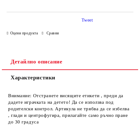
Tweet
Оцени продукта
Сравни
Ние ще се свържем с вас в рамките на работния ден.
Детайлно описание
Характеристики
Внимание: Отстранете висящите етикети , преди да
дадете играчката на детето! Да се използва под
родителски контрол. Артикула не трябва да се избелва
, глади и центрофугира, прилагайте само ръчно пране
до 30 градуса