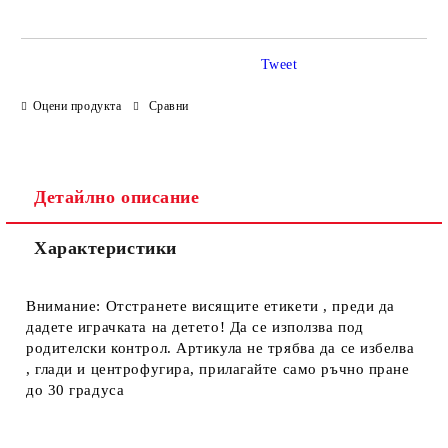
Tweet
Оцени продукта
Сравни
Ние ще се свържем с вас в рамките на работния ден.
Детайлно описание
Характеристики
Внимание: Отстранете висящите етикети , преди да
дадете играчката на детето! Да се използва под
родителски контрол. Артикула не трябва да се избелва
, глади и центрофугира, прилагайте само ръчно пране
до 30 градуса