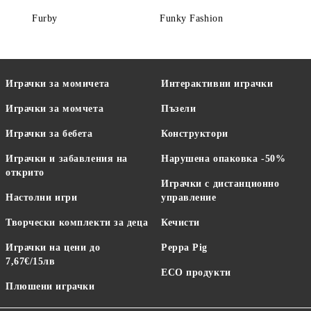
Furby
Funky Fashion
Играчки за момичета
Интерактивни играчки
Играчки за момчета
Пъзели
Играчки за бебета
Конструктори
Играчки и забавления на
Нарушена опаковка -50%
открито
Играчки с дистанционно
Настолни игри
управление
Творчески комплекти за деца
Кечисти
Играчки на цени до
Peppa Pig
7,67€/15лв
ECO продукти
Плюшени играчки