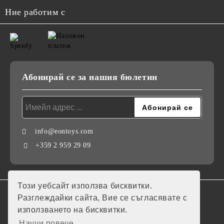
Ние работим с
Абонирай се за нашия бюлетин
info@eontoys.com
+359 2 959 29 09
Този уебсайт използва бисквитки.
GDPR
Разглеждайки сайта, Вие се съгласявате с
използването на бисквитки.
Нашият онлайн магазин е 100% съобразен с GDPR.
Научи повече...