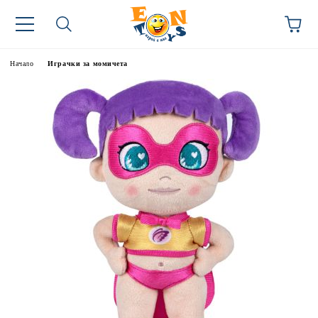
Начало
Играчки за момичета