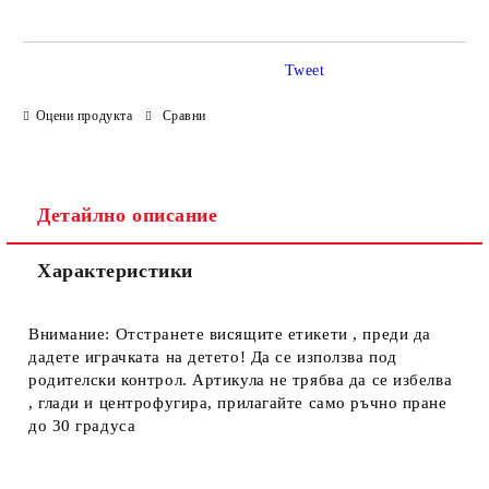
Tweet
Оцени продукта
Сравни
Ние ще се свържем с вас в рамките на работния ден.
Детайлно описание
Характеристики
Внимание: Отстранете висящите етикети , преди да
дадете играчката на детето! Да се използва под
родителски контрол. Артикула не трябва да се избелва
, глади и центрофугира, прилагайте само ръчно пране
до 30 градуса