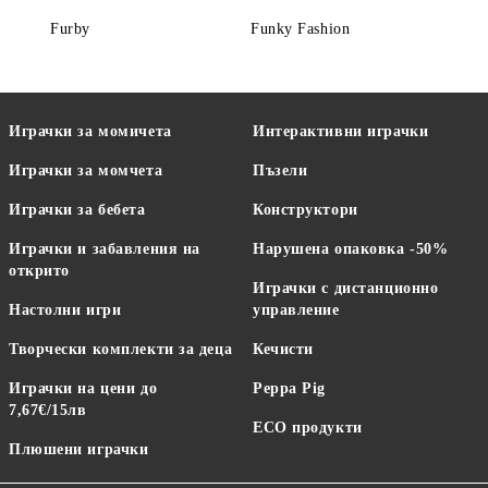
Furby
Funky Fashion
Играчки за момичета
Интерактивни играчки
Играчки за момчета
Пъзели
Играчки за бебета
Конструктори
Играчки и забавления на
Нарушена опаковка -50%
открито
Играчки с дистанционно
Настолни игри
управление
Творчески комплекти за деца
Кечисти
Играчки на цени до
Peppa Pig
7,67€/15лв
ECO продукти
Плюшени играчки