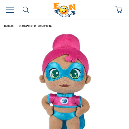
Начало
Играчки за момичета