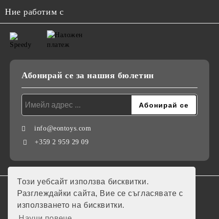
Ние работим с
Абонирай се за нашия бюлетин
info@eontoys.com
+359 2 959 29 09
Този уебсайт използва бисквитки.
GDPR
Разглеждайки сайта, Вие се съгласявате с
използването на бисквитки.
Нашият онлайн магазин е 100% съобразен с GDPR.
Научи повече...