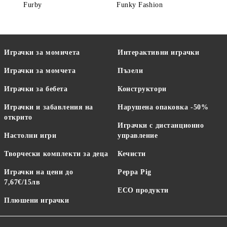
Furby
Funky Fashion
Играчки за момичета
Интерактивни играчки
Играчки за момчета
Пъзели
Играчки за бебета
Конструктори
Играчки и забавления на
Нарушена опаковка -50%
открито
Играчки с дистанционно
Настолни игри
управление
Творчески комплекти за деца
Кечисти
Играчки на цени до
Peppa Pig
7,67€/15лв
ECO продукти
Плюшени играчки