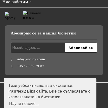
Ние работим с
Абонирай се за нашия бюлетин
info@eontoys.com
+359 2 959 29 09
Този уебсайт използва бисквитки.
GDPR
Разглеждайки сайта, Вие се съгласявате с
използването на бисквитки.
Нашият онлайн магазин е 100% съобразен с GDPR.
Научи повече...