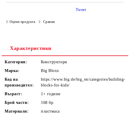
Tweet
Оцени продукта
Сравни
Ние ще се свържем с вас в рамките на работния ден.
Характеристики
Категория:
Конструктори
Марка:
Big Bloxx
Код на
https://www.big.de/big_en/categories/building-
производител:
blocks-for-kids/
Възраст:
1+
години
Брой части:
168
бр.
Материали:
пластмаса