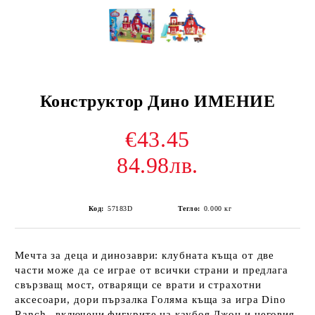
Конструктор Дино ИМЕНИЕ
€43.45
84.98лв.
Код:
57183D
Тегло:
0.000
кг
Мечта за деца и динозаври: клубната къща от две
части може да се играе от всички страни и предлага
свързващ мост, отварящи се врати и страхотни
аксесоари, дори пързалка Голяма къща за игра Dino
Ranch –включени фигурите на каубоя Джон и неговия