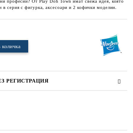
чни професии? От Play Doh Town имат свежа идея, която
и в серия с фигурка, аксесоари и 2 кофички моделин.
ЕЗ РЕГИСТРАЦИЯ
те на работния ден.