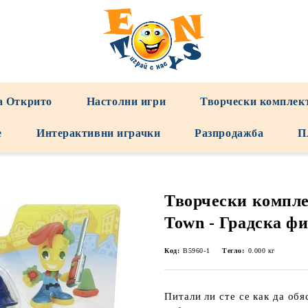
а Открито
Настолни игри
Творчески комплек
е
Интерактивни играчки
Разпродажба
П
Творчески компле
Town - Градска ф
Код:
B5960-1
Тегло:
0.000
кг
Питали ли сте се как да обя