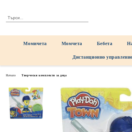
Момичета
Момчета
Бебета
Н
Дистанционно управлени
Начало
Творчески комплекти за деца