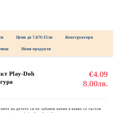
ти
Цени до 7,67€/15лв
Конструктори
люш
Нови продукти
€4.09
кт Play-Doh
игура
8.00лв.
сните на детето си по забавен начин в какво се състои