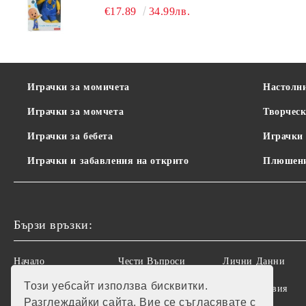
25 СМ.
€17.89
34.99лв.
Играчки за момичета
Настолн
Играчки за момчета
Творческ
Играчки за бебета
Играчки 
Играчки и забавления на открито
Плюшени
Бързи връзки:
Начало
Чести Въпроси
Лични Данни
Този уебсайт използва бисквитки.
Рекламации
Регистрация
Общи условия
Разглеждайки сайта, Вие се съгласявате с