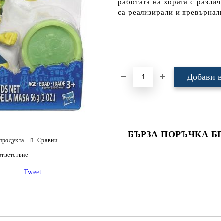
работата на хората с разли
са реализирали и превърнал
Добави в желани
БЪРЗА ПОРЪЧКА Б
продукта
Сравни
САМО ПОПЪЛНЕТЕ 4 ПОЛЕТА
тветствие
Tweet
Ние ще се свържем с вас в рамки