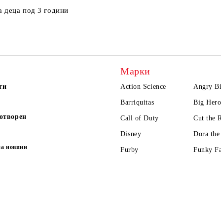
а деца под 3 години
Марки
ти
Action Science
Angry Bi
Barriquitas
Big Hero
отворен
Call of Duty
Cut the 
Disney
Dora the
за новини
Furby
Funky F