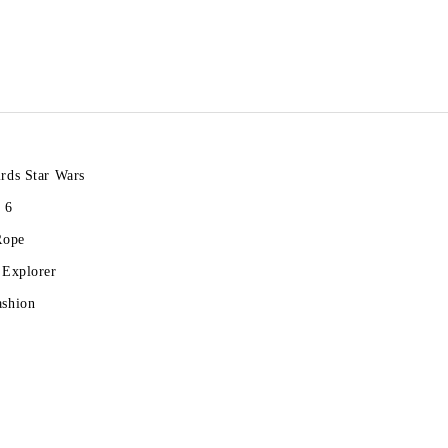
rds Star Wars
 6
Rope
 Explorer
ashion