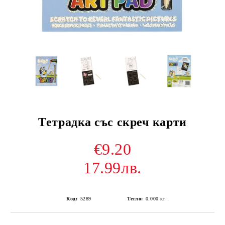
Тетрадка със скреч карти
€9.20
17.99лв.
Код:
5289
Тегло:
0.000
кг