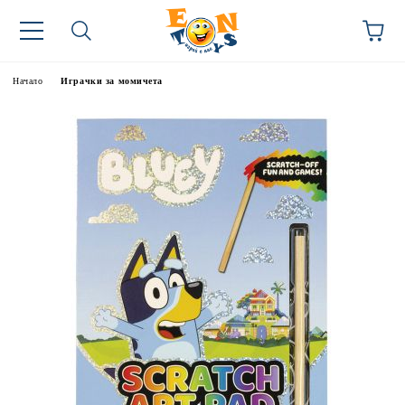
Начало
Играчки за момичета