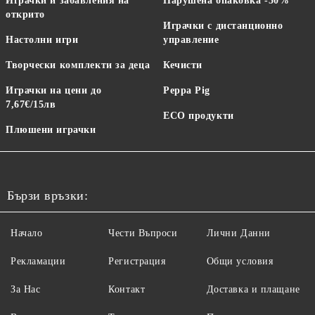
Играчки и забавления на
Нарушена опаковка -50%
открито
Играчки с дистанционно
Настолни игри
управление
Творчески комплекти за деца
Кечисти
Играчки на цени до
Peppa Pig
7,67€/15лв
ECO продукти
Плюшени играчки
Бързи връзки:
Начало
Чести Въпроси
Лични Данни
Рекламации
Регистрация
Общи условия
За Нас
Контакт
Доставка и плащане