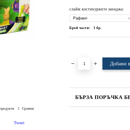
слайм костенурките нинджа:
Брой части:
1
бр.
Добави в желани
БЪРЗА ПОРЪЧКА Б
продукта
Сравни
САМО ПОПЪЛНЕТЕ 4 ПОЛЕТА
Tweet