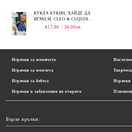
КУКЛА КУКИН, ХАЙДЕ ДА
ИГРАЕМ, CLEO & CUQUIN,
25 СМ.
€17.89
34.99лв.
Играчки за момичета
Настолн
Играчки за момчета
Творческ
Играчки за бебета
Играчки 
Играчки и забавления на открито
Плюшени
Бързи връзки: