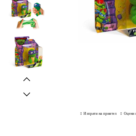
Prev
Next
Изпрати на приятел
Оцени 