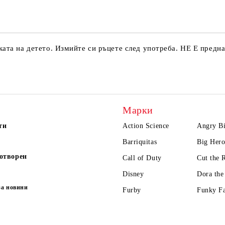
Ние ще се свържем с вас в рамки
ата на детето. Измийте си ръцете след употреба. НЕ Е предна
Марки
ти
Action Science
Angry Bi
Barriquitas
Big Hero
отворен
Call of Duty
Cut the 
Disney
Dora the
за новини
Furby
Funky F