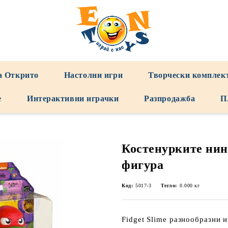
а Открито
Настолни игри
Творчески комплек
е
Интерактивни играчки
Разпродажба
П
Костенурките ни
фигура
Код:
5017-3
Тегло:
0.000
кг
Fidget Slime разнообразни 