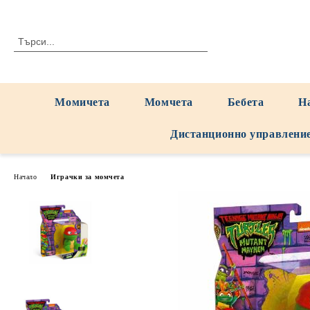
Момичета
Момчета
Бебета
Н
Дистанционно управлени
Начало
Играчки за момчета