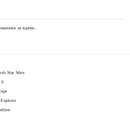
те на работния ден.
значено за ядене.
rds Star Wars
 6
Rope
 Explorer
ashion