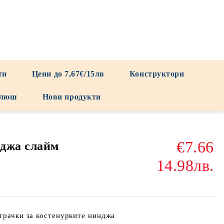
ти
Цени до 7,67€/15лв
Конструктори
люш
Нови продукти
€7.66
нджа слайм
14.98лв.
играчки за костенурките нинджа