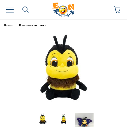
Начало
Плюшени играчки