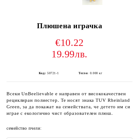
Плюшена играчка
€10.22
19.99лв.
Код:
50721-1
Тегло:
0.000
кг
Всеки UnBeelievable е направен от висококачествен
рециклиран полиестер. Те носят знака TUV Rheinland
Green, за да покажат на семействата, че детето им си
играе с екологично чист образователен плюш.
семейство пчели: