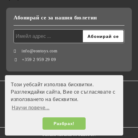
Абонирай се за нашия бюлетин
info@eontoys.com
+359 2 959 29 09
Този уебсайт използва бисквитки.
GDPR
Разглеждайки сайта, Вие се съгласявате с
използването на бисквитки.
Нашият онлайн магазин е 100% съобразен с GDPR.
Научи повече...
Моите лични данни
Разбрах!
Онлайн магазин от SELITON