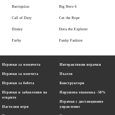
Barriquitas
Big Hero 6
Call of Duty
Cut the Rope
Disney
Dora the Explorer
Furby
Funky Fashion
Играчки за момичета
Интерактивни играчки
Играчки за момчета
Пъзели
Играчки за бебета
Конструктори
Играчки и забавления на
Нарушена опаковка -50%
открито
Играчки с дистанционно
Настолни игри
управление