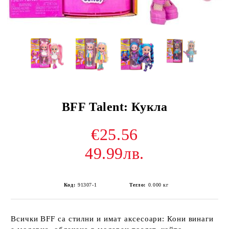
BFF Talent: Кукла
€25.56
49.99лв.
Код:
91307-1
Тегло:
0.000
кг
Всички BFF са стилни и имат аксесоари: Кони винаги