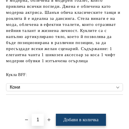
е модерна, облечена в модерен тоалет, който
привлича всички погледи. Джена е облечена като
модерна актриса. Шанън обича класическите танци и
роклята й е идеална за дансинга. Стела винаги е на
мода, облечена в ефектни тоалети, които отразяват
нейния талант и жизнена личност. Куклите са с
напълно артикулирано тяло, което й позволява да
бъде позиционирана в различни позиции, за да
пресъздаде всеки желан сценарий. Съдържание: 1
елегантна чанта 1 шикозен аксесоар за коса 1 чифт
модерни обувки 1 изтънчена огърлица
Кукла BFF:
Добави в желани