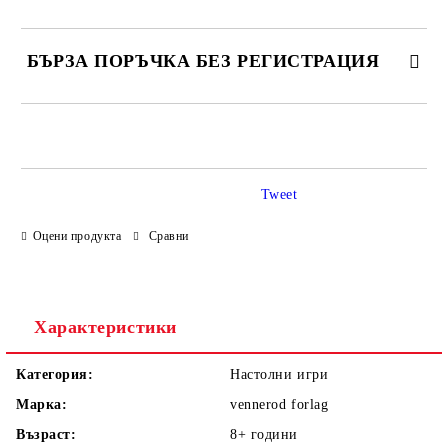
БЪРЗА ПОРЪЧКА БЕЗ РЕГИСТРАЦИЯ
САМО ПОПЪЛНЕТЕ 4 ПОЛЕТА
Tweet
Оцени продукта
Сравни
Ние ще се свържем с вас в рамките на работния ден.
Характеристики
Категория:
Настолни игри
Марка:
vennerod forlag
Възраст:
8+
години