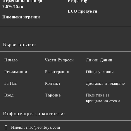
Играчки на цени до
Peppa Pig
7,67€/15лв
ECO продукти
Плюшени играчки
Бързи връзки:
Начало
Чести Въпроси
Лични Данни
Рекламации
Регистрация
Общи условия
За Нас
Контакт
Доставка и плащане
Вход
Търсене
Политика за
връщане на стоки
Информация за контакти:
Имейл:
info@eontoys.com