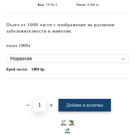
Код:
70726-3
Тегло:
0.000
кг
Пъзел от 1000 части с изображение на различни
забележителности и животни.
пъзел 1000ч:
Брой части:
1000
бр.
Добави в желани