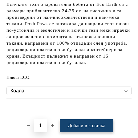
Всичките тези очарователни бебета от Eco Earth са с
размери приблизително 24-25 см на височина и са
произведени от най-висококачествени и най-меки
тъкани. Posh Paws се ангажира да направи своя плюш
по-устойчив и екологичен и всички тези меки играчки
са произведени с помощта на пълнеж и външни
тъкани, направени от 100% отпадъци след употреба,
рециклирани пластмасови бутилки и контейнери за
храна. Всъщност пълнежът е направен от 16
рециклирани пластмасови бутилки.
Плюш ECO:
Добави в желани