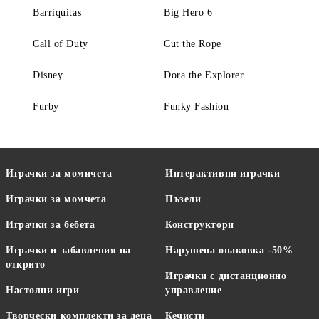
Barriquitas
Big Hero 6
Call of Duty
Cut the Rope
Disney
Dora the Explorer
Furby
Funky Fashion
Играчки за момичета
Интерактивни играчки
Играчки за момчета
Пъзели
Играчки за бебета
Конструктори
Играчки и забавления на
Нарушена опаковка -50%
открито
Играчки с дистанционно
Настолни игри
управление
Творчески комплекти за деца
Кечисти