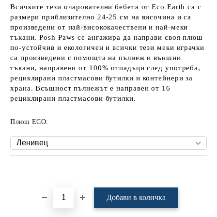
Всичките тези очарователни бебета от Eco Earth са с
размери приблизително 24-25 см на височина и са
произведени от най-висококачествени и най-меки
тъкани. Posh Paws се ангажира да направи своя плюш
по-устойчив и екологичен и всички тези меки играчки
са произведени с помощта на пълнеж и външни
тъкани, направени от 100% отпадъци след употреба,
рециклирани пластмасови бутилки и контейнери за
храна. Всъщност пълнежът е направен от 16
рециклирани пластмасови бутилки.
Плюш ECO:
Добави в желани