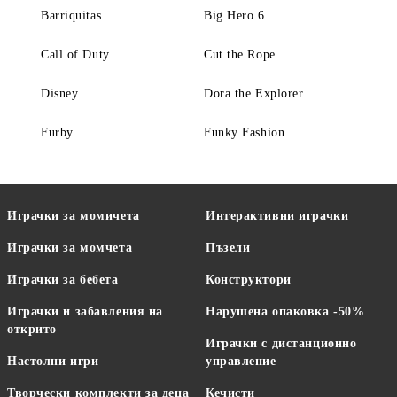
Barriquitas
Big Hero 6
Call of Duty
Cut the Rope
Disney
Dora the Explorer
Furby
Funky Fashion
Играчки за момичета
Интерактивни играчки
Играчки за момчета
Пъзели
Играчки за бебета
Конструктори
Играчки и забавления на
Нарушена опаковка -50%
открито
Играчки с дистанционно
Настолни игри
управление
Творчески комплекти за деца
Кечисти