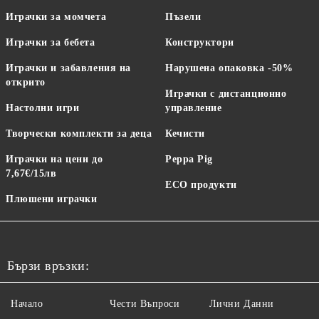
Играчки за момчета
Пъзели
Играчки за бебета
Конструктори
Играчки и забавления на
Нарушена опаковка -50%
открито
Играчки с дистанционно
Настолни игри
управление
Творчески комплекти за деца
Кечисти
Играчки на цени до
Peppa Pig
7,67€/15лв
ECO продукти
Плюшени играчки
Бързи връзки:
Начало
Чести Въпроси
Лични Данни