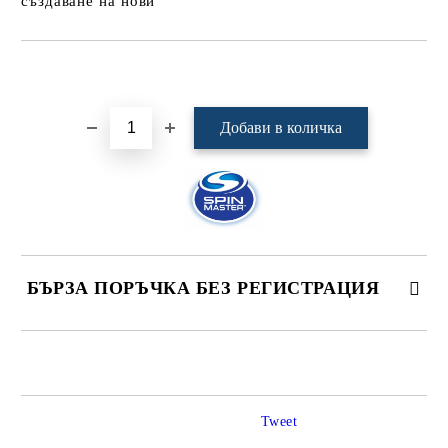
създаване на нови
Добави в желани
БЪРЗА ПОРЪЧКА БЕЗ РЕГИСТРАЦИЯ
САМО ПОПЪЛНЕТЕ 4 ПОЛЕТА
Tweet