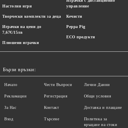
Играчки с дистанционно
Настолни игри
управление
Творчески комплекти за деца
Кечисти
Играчки на цени до
Peppa Pig
7,67€/15лв
ECO продукти
Плюшени играчки
Бързи връзки:
Начало
Чести Въпроси
Лични Данни
Рекламации
Регистрация
Общи условия
За Нас
Контакт
Доставка и плащане
Вход
Търсене
Политика за
връщане на стоки