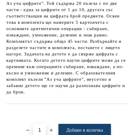
Аз уча цифрите". Той съдържа 20 пъзела с по две
части - една за цифрите от 1 до 10, другата със
съответстващия на цифрата брой предмети. Освен
това в комплекта ще намерите 5 картончета с
основните аритметични операции - събиране,
изваждане, умножение, деление и знак равно.
Комплектът съдържа общо 45 части. Разбъркайте и
разделете частите в комплекта, поставете с лицето
нагоре. Задачата на детето е да свърже цифрата с
картинката. Когато детето научи цифрите може да се
премине към операциите събиране, изваждане, а по-
късно и умножение и деление. С образователния
комплект пъзели "Аз уча цифрите", неусетно и
забавно детето ще се научи да разпознава цифрите и
да брои.
Добави в желани