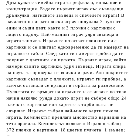
Дрънкулки е семейна игра за рефлекси, внимание и
концентрация. Бъдете първият играч със съвпадащи
дрънкулки, натиснете звънеца и спечелете играта! В
началото на играта всеки играч получава 3 пула от
един и същи цвят, както и 3 плочки с картинки с
лицето надолу. Най-младият играч удря звънеца и
играта започва. Играчите показват плочките си с
картинки и се опитват едновременно да ги намерят на
игралното табло. След като ги намерят трябва да ги
покрият с цветните си пулчета. Първият играч, който
намери своите картинки, удря звънеца. Играта спира
на пауза за проверка от всички играчи. Ако покритите
картинки съвпадат с плочките, играчът ги прибира, а
всички останали се връщат в торбата за размесване.
Пулчетата се връщат на играчите и се играят по този
начин няколко рунда докато играч не събере общо 24
плочки с картинки или картите в торбичката не
свършат. Играчът събрал най-много карти печели
играта. Комплектът предлага множество вариации на
тези правила. Комплектът включва: Игрално табло;
372 плочки с картинки; 18 цветни пулчета; 1 звънец;