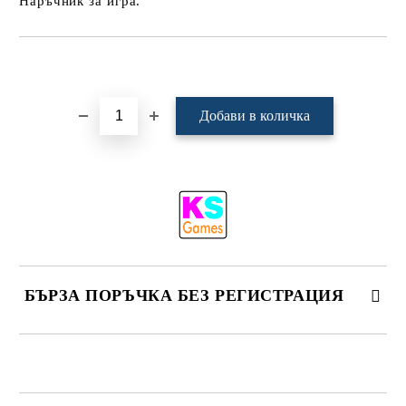
Наръчник за игра.
Добави в желани
БЪРЗА ПОРЪЧКА БЕЗ РЕГИСТРАЦИЯ
САМО ПОПЪЛНЕТЕ 4 ПОЛЕТА