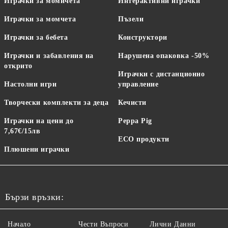
Играчки за момичета
Интерактивни играчки
Играчки за момчета
Пъзели
Играчки за бебета
Конструктори
Играчки и забавления на
Нарушена опаковка -50%
открито
Играчки с дистанционно
Настолни игри
управление
Творчески комплекти за деца
Кечисти
Играчки на цени до
Peppa Pig
7,67€/15лв
ECO продукти
Плюшени играчки
Бързи връзки:
Начало
Чести Въпроси
Лични Данни