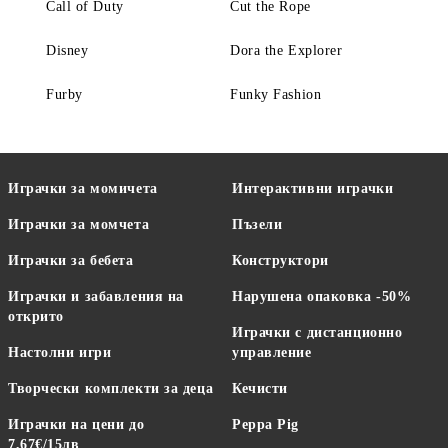
Call of Duty
Cut the Rope
Disney
Dora the Explorer
Furby
Funky Fashion
Играчки за момичета
Интерактивни играчки
Играчки за момчета
Пъзели
Играчки за бебета
Конструктори
Играчки и забавления на
Нарушена опаковка -50%
открито
Играчки с дистанционно
Настолни игри
управление
Творчески комплекти за деца
Кечисти
Играчки на цени до
Peppa Pig
7,67€/15лв