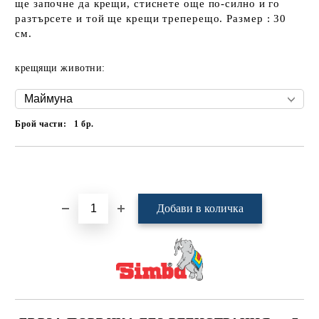
ще започне да крещи, стиснете още по-силно и го
разтърсете и той ще крещи треперещо. Размер : 30
см.
крещящи животни:
Брой части:
1
бр.
Добави в желани