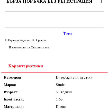
БЪРЗА ПОРЪЧКА БЕЗ РЕГИСТРАЦИЯ
САМО ПОПЪЛНЕТЕ 4 ПОЛЕТА
Tweet
Оцени продукта
Сравни
Информация за Съответствие
Ние ще се свържем с вас в рамките на работния ден.
Характеристики
Категория:
Интерактивни играчки
Марка:
Simba
Възраст:
5+
години
Брой части:
1
бр.
Материали:
Плюш