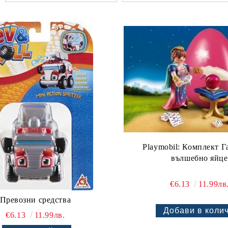
Playmobil: Комплект Г
вълшебно яйце
€6.13
11.99лв
Превозни средства
€6.13
11.99лв.