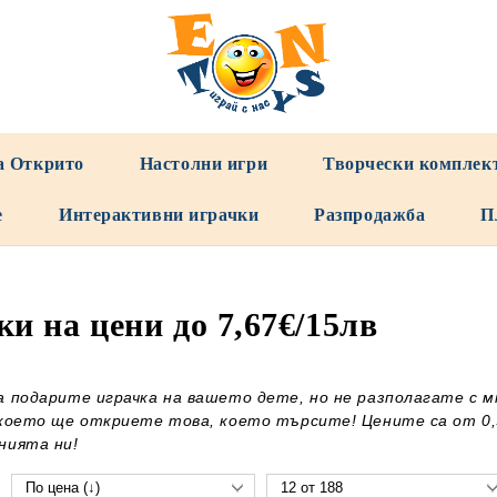
а Открито
Настолни игри
Творчески комплек
е
Интерактивни играчки
Разпродажба
П
и на цени до 7,67€/15лв
а подарите играчка на вашето дете, но не разполагате с м
което ще откриете това, което търсите! Цените са от 0,51
нията ни!