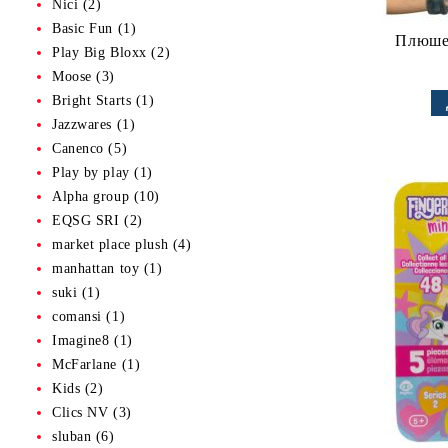
Nici (2)
Basic Fun (1)
Плюшен
Play Big Bloxx (2)
Moose (3)
Bright Starts (1)
Jazzwares (1)
Canenco (5)
Play by play (1)
Alpha group (10)
EQSG SRI (2)
market place plush (4)
manhattan toy (1)
suki (1)
comansi (1)
Imagine8 (1)
McFarlane (1)
Kids (2)
Clics NV (3)
sluban (6)