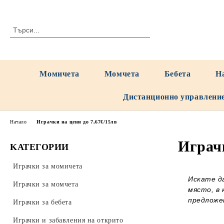
Момичета
Момчета
Бебета
Н
Дистанционно управлени
Начало
Играчки на цени до 7,67€/15лв
Играчк
KАТЕГОРИИ
Играчки за момичета
Искате д
Играчки за момчета
място, в 
предложе
Играчки за бебета
Играчки и забавления на открито