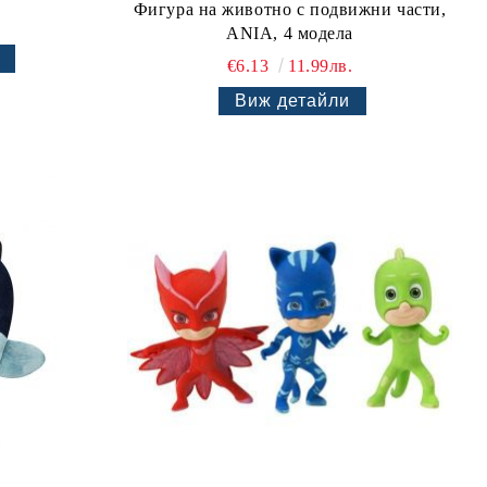
.
Фигура на животно с подвижни части,
ANIA, 4 модела
€6.13
11.99лв.
Виж детайли