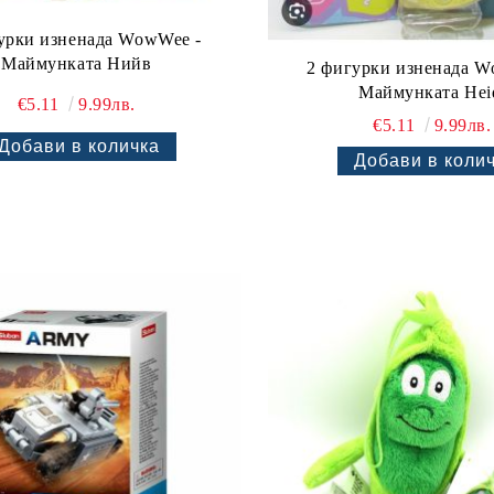
урки изненада WowWee -
Маймунката Нийв
2 фигурки изненада W
Маймунката Hei
€5.11
9.99лв.
€5.11
9.99лв.