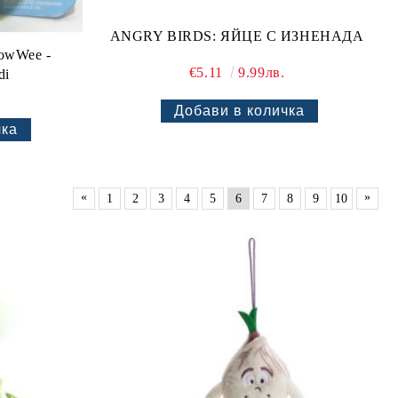
ANGRY BIRDS: ЯЙЦЕ С ИЗНЕНАДА
owWee -
€5.11
9.99лв.
di
«
»
1
2
3
4
5
6
7
8
9
10