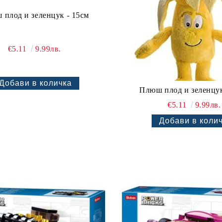
плод и зеленцук - 15см
€5.11
9.99лв.
Плюш плод и зеленцук
€5.11
9.99лв.