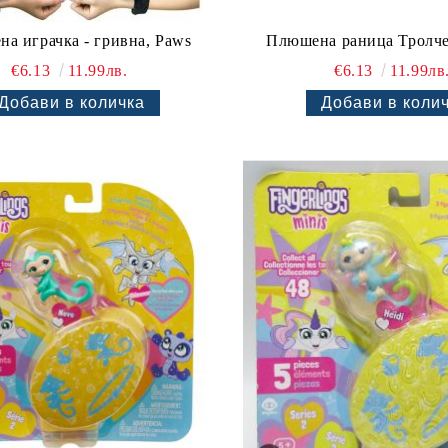
a играчка - гривна, Paws
Плюшена раница Тролче
€6.13
11.99лв.
€6.13
11.99лв