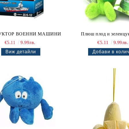
УКТОР ВОЕННИ МАШИНИ
Плюш плод и зеленцук
€5.11
9.99лв.
€5.11
9.99лв.
Виж детайли