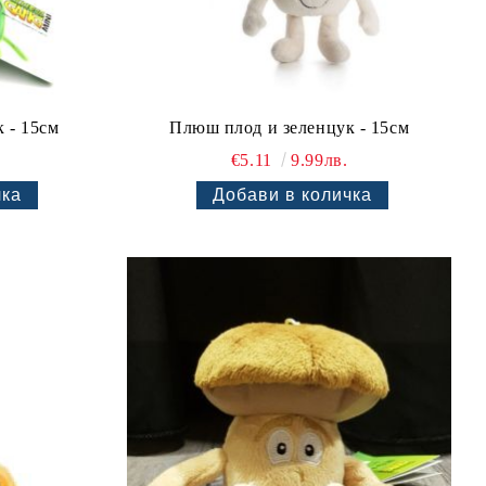
 - 15см
Плюш плод и зеленцук - 15см
€5.11
9.99лв.