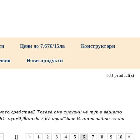
ти
Цени до 7,67€/15лв
Конструктори
люш
Нови продукти
188 product(s)
ного средства? Тогава сме сигурни,че тук е вашето
 евро/0,99лв до 7,67 евро/15лв! Възползвайте се от
«
»
1
2
3
4
5
6
7
8
9
10