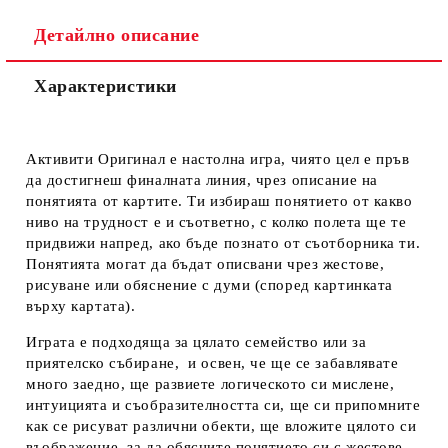
Ние ще се свържем с вас в рамките на работния ден.
Детайлно описание
Характеристики
Активити Оригинал е настолна игра, чиято цел е пръв
да достигнеш финалната линия, чрез описание на
понятията от картите. Ти избираш понятието от какво
ниво на трудност е и съответно, с колко полета ще те
придвижи напред, ако бъде познато от съотборника ти.
Понятията могат да бъдат описвани чрез жестове,
рисуване или обяснение с думи (според картинката
върху картата).
Играта е подходяща за цялато семейство или за
приятелско събиране, и освен, че ще се забавлявате
много заедно, ще развиете логическото си мислене,
интуицията и съобразителността си, ще си припомните
как се рисуват различни обекти, ще вложите цялото си
въображение, за да обясните понятието си с жестове.