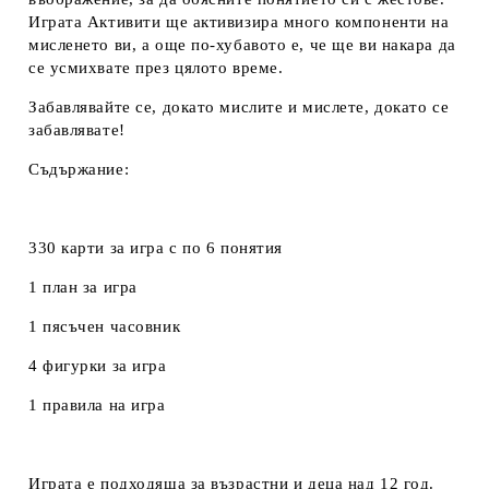
Играта Активити ще активизира много компоненти на
мисленето ви, а още по-хубавото е, че ще ви накара да
се усмихвате през цялото време.
Забавлявайте се, докато мислите и мислете, докато се
забавлявате!
Съдържание:
330 карти за игра с по 6 понятия
1 план за игра
1 пясъчен часовник
4 фигурки за игра
1 правила на игра
Играта е подходяща за възрастни и деца над 12 год.