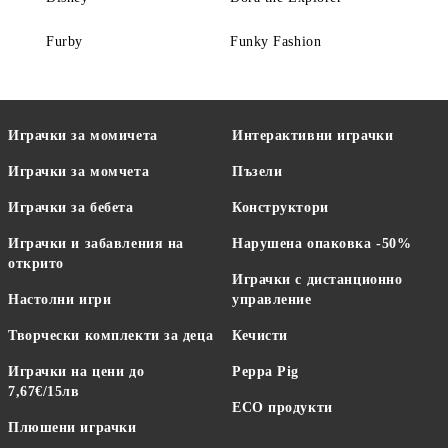
Furby
Funky Fashion
Играчки за момичета
Интерактивни играчки
Играчки за момчета
Пъзели
Играчки за бебета
Конструктори
Играчки и забавления на
Нарушена опаковка -50%
открито
Играчки с дистанционно
Настолни игри
управление
Творчески комплекти за деца
Кечисти
Играчки на цени до
Peppa Pig
7,67€/15лв
ECO продукти
Плюшени играчки