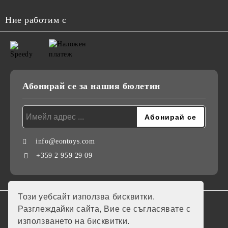
Ние работим с
Абонирай се за нашия бюлетин
info@eontoys.com
+359 2 959 29 09
Този уебсайт използва бисквитки.
GDPR
Разглеждайки сайта, Вие се съгласявате с
използването на бисквитки.
Нашият онлайн магазин е 100% съобразен с GDPR.