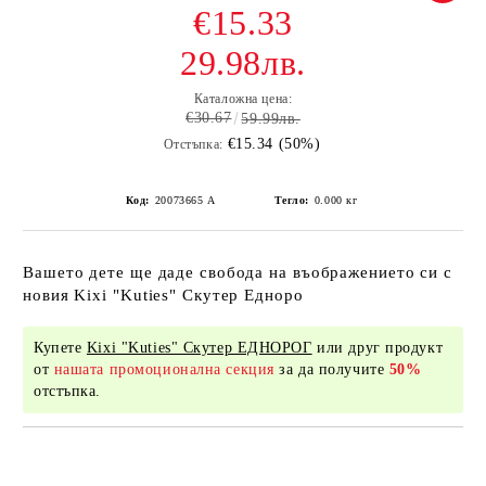
€15.33
29.98лв.
Каталожна цена:
€30.67
59.99лв.
€15.34 (50%)
Отстъпка:
Код:
20073665 А
Тегло:
0.000
кг
Вашето дете ще даде свобода на въображението си с
новия Kixi "Kuties" Скутер Едноро
Купете
Kixi "Kuties" Скутер ЕДНОРОГ
или друг продукт
от
нашата промоционална секция
за да получите
50%
отстъпка.
Добави в желани