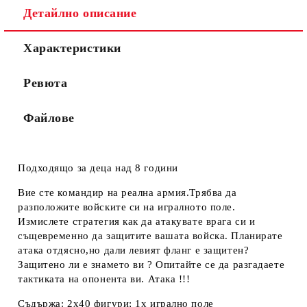
Детайлно описание
Характеристики
Ревюта
Файлове
Подходящо за деца над 8 години
Вие сте командир на реална армия.Трябва да
разположите войските си на игралното поле.
Измислете стратегия как да атакувате врага си и
същевременно да защитите вашата войска. Планирате
атака отдясно,но дали левият фланг е защитен?
Защитено ли е знамето ви ? Опитайте се да разгадаете
тактиката на опонента ви. Атака !!!
Съдържа: 2x40 фигури; 1x игрално поле