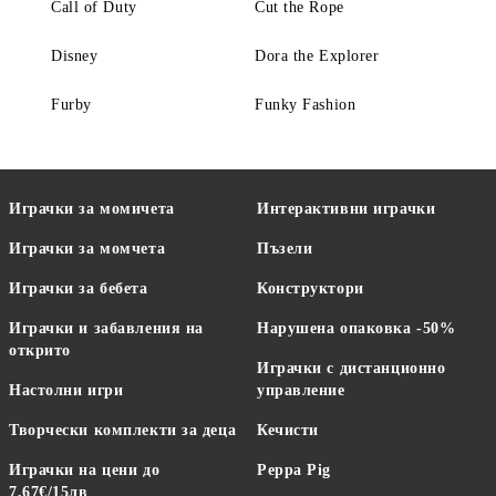
Call of Duty
Cut the Rope
Disney
Dora the Explorer
Furby
Funky Fashion
Играчки за момичета
Интерактивни играчки
Играчки за момчета
Пъзели
Играчки за бебета
Конструктори
Играчки и забавления на
Нарушена опаковка -50%
открито
Играчки с дистанционно
Настолни игри
управление
Творчески комплекти за деца
Кечисти
Играчки на цени до
Peppa Pig
7,67€/15лв