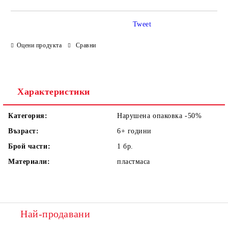
Tweet
Оцени продукта
Сравни
Ние ще се свържем с вас в рамките на работния ден.
Характеристики
Категория:
Нарушена опаковка -50%
Възраст:
6+
години
Брой части:
1
бр.
Материали:
пластмаса
Най-продавани