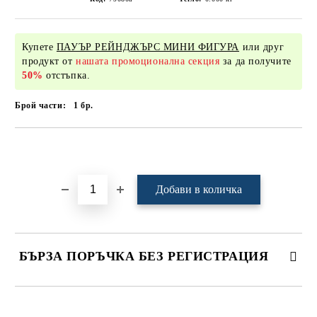
Купете
ПАУЪР РЕЙНДЖЪРС МИНИ ФИГУРА
или друг
продукт от
нашата промоционална секция
за да получите
50%
отстъпка.
Брой части:
1
бр.
Добави в желани
БЪРЗА ПОРЪЧКА БЕЗ РЕГИСТРАЦИЯ
САМО ПОПЪЛНЕТЕ 4 ПОЛЕТА