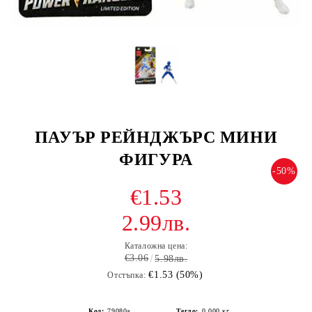
ПАУЪР РЕЙНДЖЪРС МИНИ
ФИГУРА
-50%
€1.53
2.99лв.
Каталожна цена:
€3.06
5.98лв.
€1.53 (50%)
Отстъпка:
Код:
79080а
Тегло:
0.000
кг