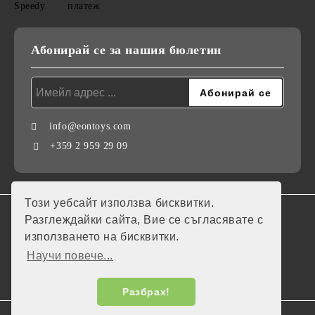
Абонирай се за нашия бюлетин
info@eontoys.com
+359 2 959 29 09
Този уебсайт използва бисквитки.
GDPR
Разглеждайки сайта, Вие се съгласявате с
използването на бисквитки.
Нашият онлайн магазин е 100% съобразен с GDPR.
Научи повече...
Моите лични данни
Разбрах!