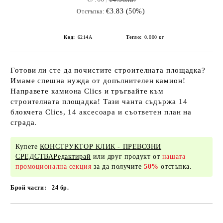
€3.83 (50%)
Отстъпка:
Код:
6214A
Тегло:
0.000
кг
Готови ли сте да почистите строителната площадка?
Имаме спешна нужда от допълнителен камион!
Направете камиона Clics и тръгвайте към
строителната площадка! Тази чанта съдържа 14
блокчета Clics, 14 аксесоара и съответен план на
сграда.
Купете
КОНСТРУКТОР КЛИК - ПРЕВОЗНИ
СРЕДСТВАРедактирай
или друг продукт от
нашата
промоционална секция
за да получите
50%
отстъпка.
Брой части:
24
бр.
Добави в желани