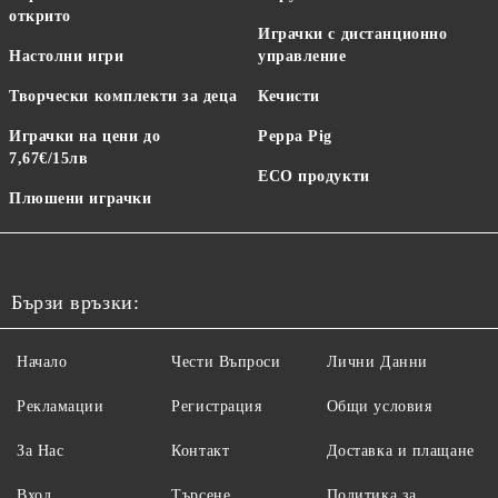
открито
Играчки с дистанционно
Настолни игри
управление
Творчески комплекти за деца
Кечисти
Играчки на цени до
Peppa Pig
7,67€/15лв
ECO продукти
Плюшени играчки
Бързи връзки:
Начало
Чести Въпроси
Лични Данни
Рекламации
Регистрация
Общи условия
За Нас
Контакт
Доставка и плащане
Вход
Търсене
Политика за