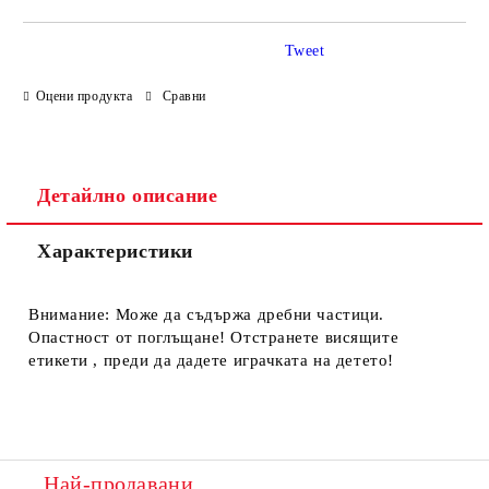
Tweet
Оцени продукта
Сравни
Ние ще се свържем с вас в рамките на работния ден.
Детайлно описание
Характеристики
Внимание: Може да съдържа дребни частици.
Опастност от поглъщане! Отстранете висящите
етикети , преди да дадете играчката на детето!
Най-продавани