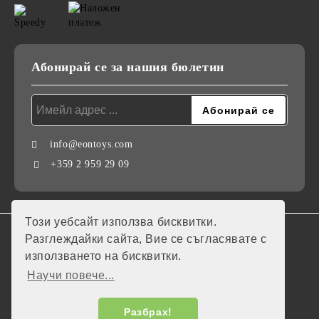
Абонирай се за нашия бюлетин
info@eontoys.com
+359 2 959 29 09
Този уебсайт използва бисквитки.
GDPR
Разглеждайки сайта, Вие се съгласявате с
използването на бисквитки.
Нашият онлайн магазин е 100% съобразен с GDPR.
Научи повече...
Моите лични данни
Разбрах!