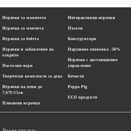
Играчки за момичета
Интерактивни играчки
Играчки за момчета
Пъзели
Играчки за бебета
Конструктори
Играчки и забавления на
Нарушена опаковка -50%
открито
Играчки с дистанционно
Настолни игри
управление
Творчески комплекти за деца
Кечисти
Играчки на цени до
Peppa Pig
7,67€/15лв
ECO продукти
Плюшени играчки
Бързи връзки: