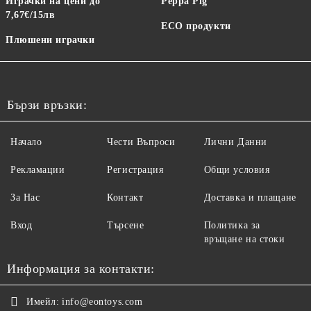
Играчки на цени до
Peppa Pig
7,67€/15лв
ECO продукти
Плюшени играчки
Бързи връзки:
Начало
Чести Въпроси
Лични Данни
Рекламации
Регистрация
Общи условия
За Нас
Контакт
Доставка и плащане
Вход
Търсене
Политика за
връщане на стоки
Информация за контакти:
Имейл:
info@eontoys.com