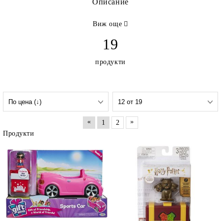
Описание
Виж още
19
продукти
«
»
1
2
Продукти