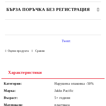
БЪРЗА ПОРЪЧКА БЕЗ РЕГИСТРАЦИЯ
САМО ПОПЪЛНЕТЕ 4 ПОЛЕТА
Tweet
Оцени продукта
Сравни
Ние ще се свържем с вас в рамките на работния ден.
Характеристики
Категория:
Нарушена опаковка -50%
Марка:
Jakks Pacific
Възраст:
5+
години
Материали:
пластмаса