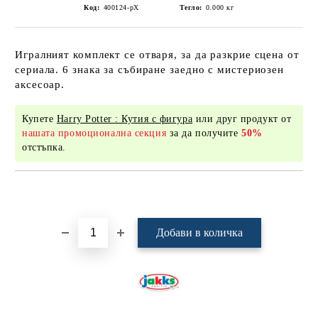
Код:
400124-рХ
Тегло:
0.000
кг
Игралният комплект се отваря, за да разкрие сцена от
сериала. 6 знака за събиране заедно с мистериозен
аксесоар.
Купете
Harry Potter : Кутия с фигура
или друг продукт от
нашата промоционална секция
за да получите
50%
отстъпка.
Добави в желани