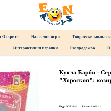
а Открито
Настолни игри
Творчески комплек
е
Интерактивни играчки
Разпродажба
П
Кукла Барби - Се
"Хороскоп": кози
Код:
DNT33A1
Тегло:
0.000
кг