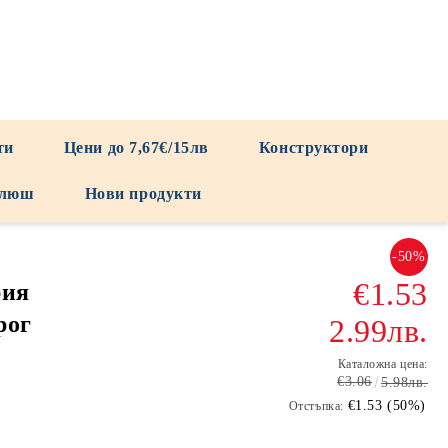
ти
Цени до 7,67€/15лв
Конструктори
люш
Нови продукти
-50%
€1.53
рия
рог
2.99лв.
Каталожна цена:
€3.06
5.98лв.
€1.53 (50%)
Отстъпка: