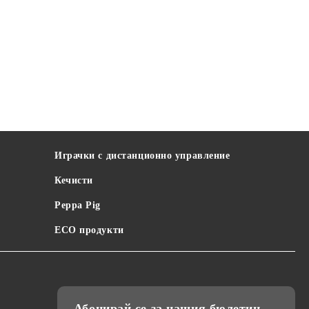
Играчки с дистанционно управление
Кечисти
Peppa Pig
ECO продукти
Абонирай се за нашия бюлетин