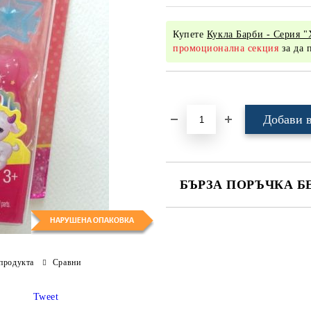
Купете
Кукла Барби - Серия "
промоционална секция
за да 
Добави в желани
БЪРЗА ПОРЪЧКА Б
САМО ПОПЪЛНЕТЕ 4 ПОЛЕТА
продукта
Сравни
Ние ще се свържем с вас в рамки
Tweet