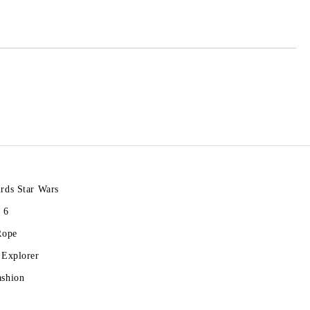
rds Star Wars
 6
Rope
 Explorer
ashion