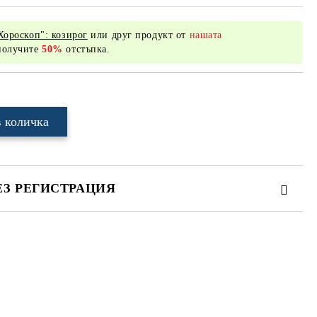
Хороскоп": козирог
или друг продукт от
нашата
получите
50%
отстъпка.
ЕЗ РЕГИСТРАЦИЯ
те на работния ден.