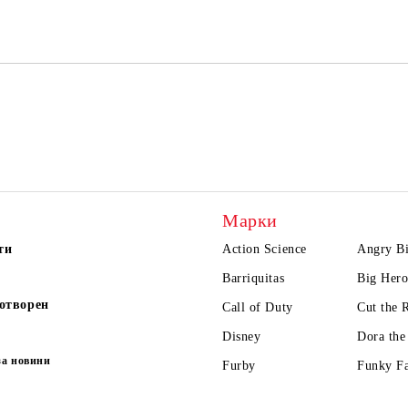
Марки
ти
Action Science
Angry Bi
Barriquitas
Big Hero
отворен
Call of Duty
Cut the 
Disney
Dora the
за новини
Furby
Funky F