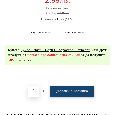
2.99лв.
Каталожна цена:
€3.06
5.98лв.
€1.53 (50%)
Отстъпка:
Код:
DNT33AA
Тегло:
0.000
кг
Купете
Кукла Барби - Серия "Хороскоп": стрелец
или друг
продукт от
нашата промоционална секция
за да получите
50%
отстъпка.
Добави в желани