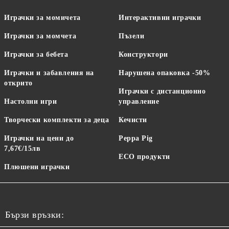
Играчки за момичета
Интерактивни играчки
Играчки за момчета
Пъзели
Играчки за бебета
Конструктори
Играчки и забавления на
Нарушена опаковка -50%
открито
Играчки с дистанционно
Настолни игри
управление
Творчески комплекти за деца
Кечисти
Играчки на цени до
Peppa Pig
7,67€/15лв
ECO продукти
Плюшени играчки
Бързи връзки: