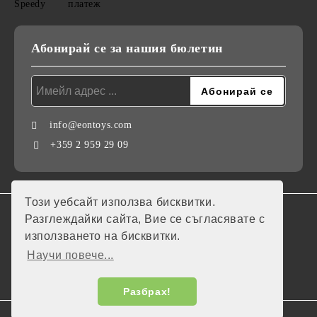
Абонирай се за нашия бюлетин
info@eontoys.com
+359 2 959 29 09
Този уебсайт използва бисквитки.
GDPR
Разглеждайки сайта, Вие се съгласявате с
използването на бисквитки.
Нашият онлайн магазин е 100% съобразен с GDPR.
Научи повече...
Моите лични данни
Разбрах!