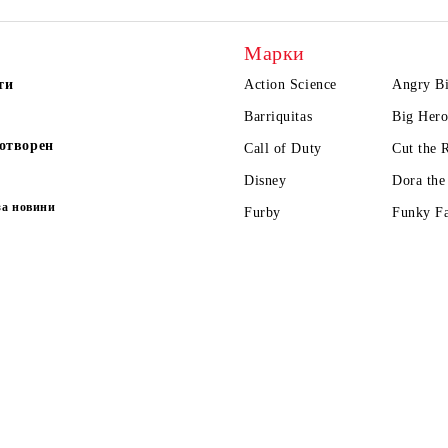
Марки
ти
Action Science
Angry Bi
Barriquitas
Big Hero
отворен
Call of Duty
Cut the 
Disney
Dora the
за новини
Furby
Funky F