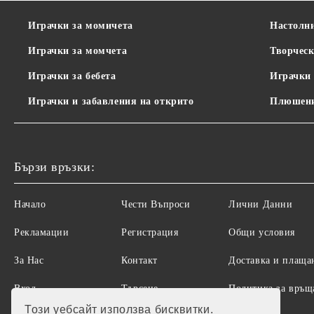
Играчки за момичета
Настолн
Играчки за момчета
Творческ
Играчки за бебета
Играчки 
Играчки и забавления на открито
Плюшени
Бързи връзки:
Начало
Чести Въпроси
Лични Данни
Рекламации
Регистрация
Общи условия
За Нас
Контакт
Доставка и плаща
Вход
Търсене
Политика за връщ
на стоки
Този уебсайт използва бисквитки.