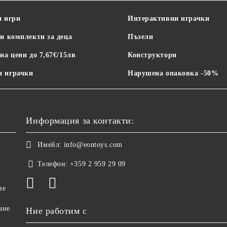
и игри
Интерактивни играчки
и комплекти за деца
Пъзели
на цени до 7,67€/15лв
Конструктори
 играчки
Нарушена опаковка -50%
Информация за контакти:
Имейл:
info@eontoys.com
Телефон:
+359 2 959 29 09
не
ане
Ние работим с