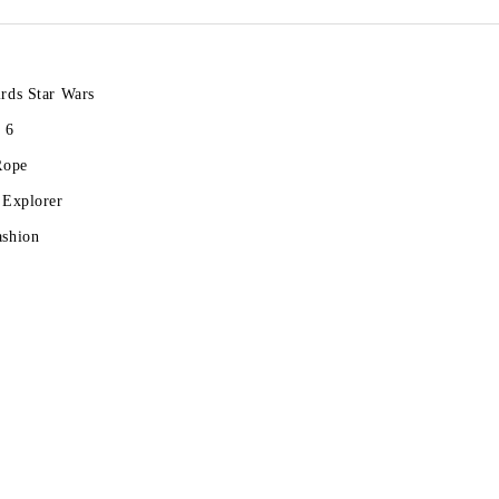
rds Star Wars
 6
Rope
 Explorer
ashion