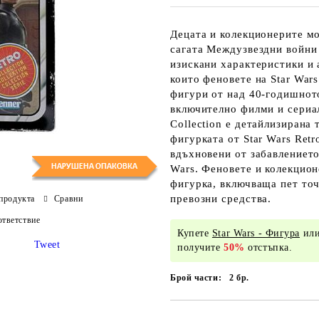
Децата и колекционерите мо
сагата Междузвездни войни
изискани характеристики и 
които феновете на Star War
фигури от над 40-годишнот
включително филми и сериал
Collection е детайлизирана 
фигурката от Star Wars Retr
вдъхновени от забавлението
Wars. Феновете и колекцион
фигурка, включваща пет точ
превозни средства.
продукта
Сравни
тветствие
Купете
Star Wars - Фигура
или
Tweet
получите
50%
отстъпка.
Брой части:
2
бр.
Добави в желани