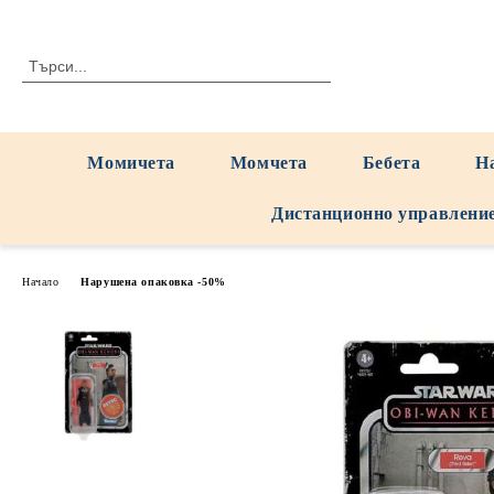
Момичета
Момчета
Бебета
Н
Дистанционно управлени
Начало
Нарушена опаковка -50%