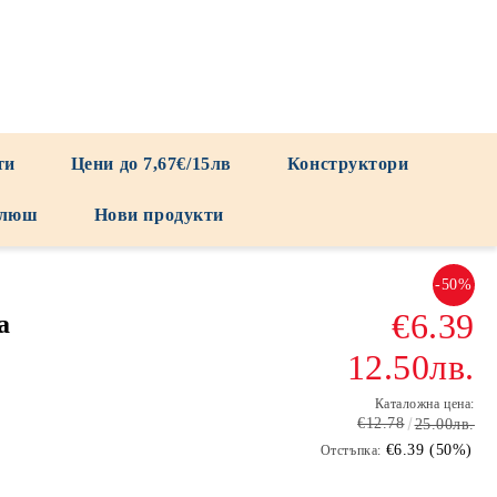
ти
Цени до 7,67€/15лв
Конструктори
люш
Нови продукти
-50%
€6.39
а
12.50лв.
Каталожна цена:
€12.78
25.00лв.
€6.39 (50%)
Отстъпка: