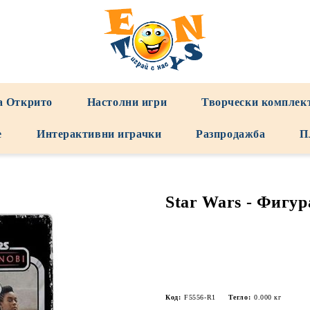
а Открито
Настолни игри
Творчески комплек
е
Интерактивни играчки
Разпродажба
П
Star Wars - Фигур
Код:
F5556-R1
Тегло:
0.000
кг