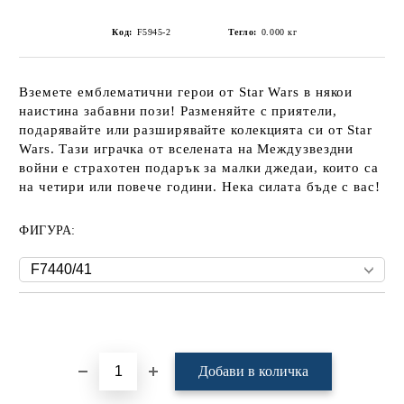
Код:
F5945-2
Тегло:
0.000
кг
Вземете емблематични герои от Star Wars в някои
наистина забавни пози! Разменяйте с приятели,
подарявайте или разширявайте колекцията си от Star
Wars. Тази играчка от вселената на Междузвездни
войни е страхотен подарък за малки джедаи, които са
на четири или повече години. Нека силата бъде с вас!
ФИГУРА:
Добави в желани