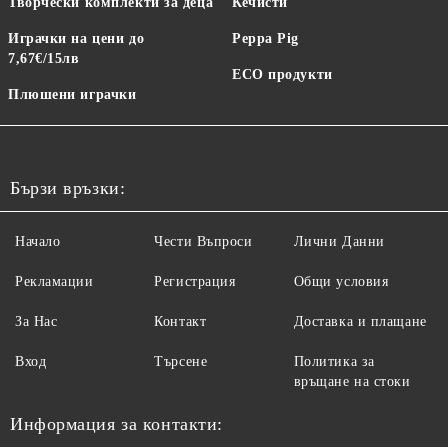
Творчески комплекти за деца
Кечисти
Играчки на цени до
Peppa Pig
7,67€/15лв
ECO продукти
Плюшени играчки
Бързи връзки:
Начало
Чести Въпроси
Лични Данни
Рекламации
Регистрация
Общи условия
За Нас
Контакт
Доставка и плащане
Вход
Търсене
Политика за
връщане на стоки
Информация за контакти: