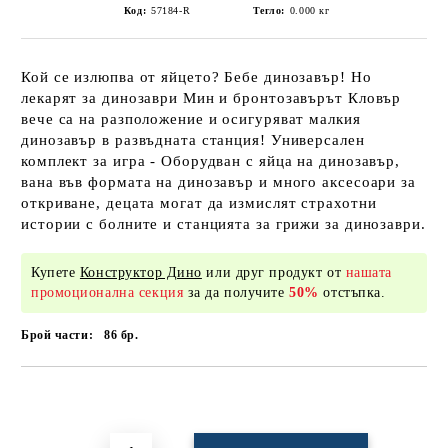
Код:
57184-R
Тегло:
0.000
кг
Кой се излюпва от яйцето? Бебе динозавър! Но
лекарят за динозаври Мин и бронтозавърът Кловър
вече са на разположение и осигуряват малкия
динозавър в развъдната станция! Универсален
комплект за игра - Оборудван с яйца на динозавър,
вана във формата на динозавър и много аксесоари за
откриване, децата могат да измислят страхотни
истории с болните и станцията за грижи за динозаври.
Купете
Конструктор Дино
или друг продукт от
нашата
промоционална секция
за да получите
50%
отстъпка.
Брой части:
86
бр.
Добави в желани