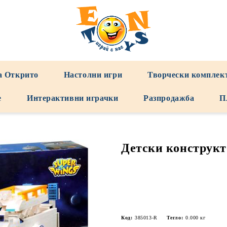
а Открито
Настолни игри
Творчески комплек
е
Интерактивни играчки
Разпродажба
П
Детски конструкт
Код:
385013-R
Тегло:
0.000
кг