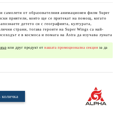
ли самолети от образователния анимационен филм Super
ински приятели, които ще се притекат на помощ, когато
апознаете детето си с географията, културата,
лични страни, тогава героите на Super Wings са най-
оходът е в космоса и помага на Astra да изучава луната
овър
или друг продукт от
нашата промоционална секция
за да