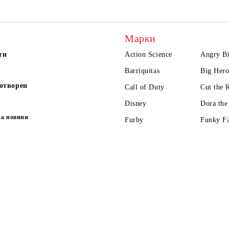
Марки
ти
Action Science
Angry Bi
Barriquitas
Big Hero
отворен
Call of Duty
Cut the 
Disney
Dora the
за новини
Furby
Funky F