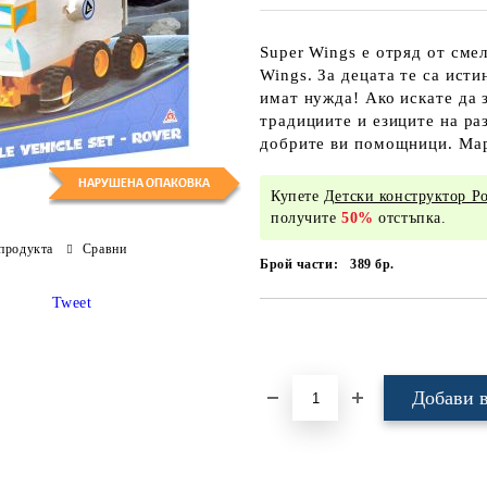
Super Wings е отряд от сме
Wings. За децата те са ист
имат нужда! Ако искате да з
традициите и езиците на раз
добрите ви помощници. Марс
Купете
Детски конструктор Р
получите
50%
отстъпка.
продукта
Сравни
Брой части:
389
бр.
Tweet
Добави в желани