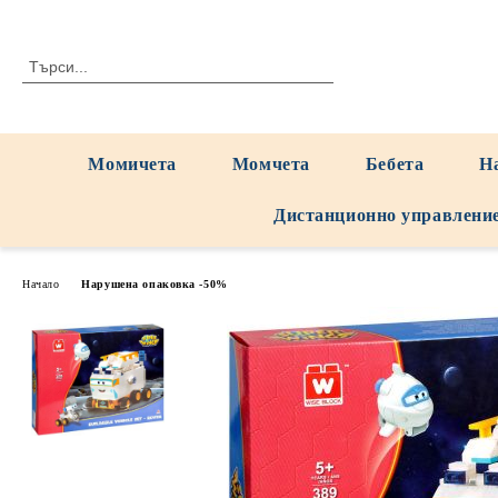
Момичета
Момчета
Бебета
Н
Дистанционно управлени
Начало
Нарушена опаковка -50%