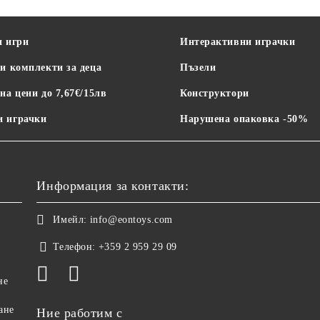
и игри
Интерактивни играчки
и комплекти за деца
Пъзели
на цени до 7,67€/15лв
Конструктори
 играчки
Нарушена опаковка -50%
Информация за контакти:
Имейл:
info@eontoys.com
Телефон:
+359 2 959 29 09
не
ане
Ние работим с