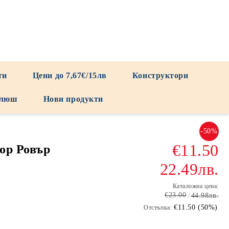
ти
Цени до 7,67€/15лв
Конструктори
люш
Нови продукти
-50%
€11.50
ор Ровър
22.49лв.
Каталожна цена:
€23.00
44.98лв.
€11.50 (50%)
Отстъпка: