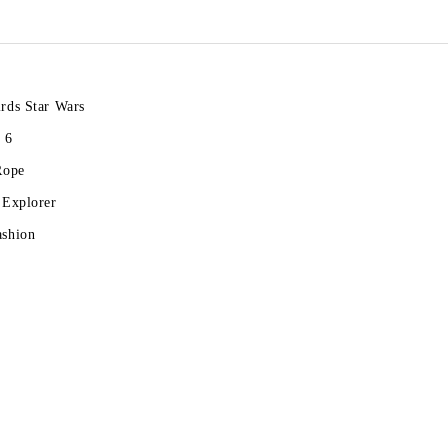
rds Star Wars
 6
Rope
 Explorer
ashion