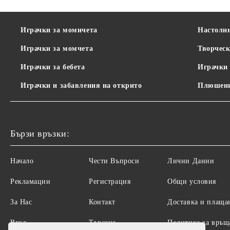
Играчки за момичета
Настолн
Играчки за момчета
Творческ
Играчки за бебета
Играчки 
Играчки и забавления на открито
Плюшени
Бързи връзки:
Начало
Чести Въпроси
Лични Данни
Рекламации
Регистрация
Общи условия
За Нас
Контакт
Доставка и плаща
Вход
Търсене
Политика за връщ