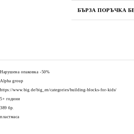
БЪРЗА ПОРЪЧКА Б
САМО ПОПЪЛНЕТЕ 4 ПОЛЕТА
Ние ще се свържем с вас в рамки
Нарушена опаковка -50%
Alpha group
https://www.big.de/big_en/categories/building-blocks-for-kids/
5+
години
389
бр.
пластмаса