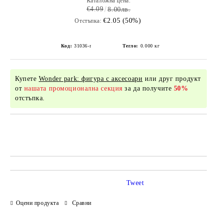
Каталожна цена:
€4.09
8.00лв.
€2.05 (50%)
Отстъпка:
Код:
31036-r
Тегло:
0.000
кг
Купете
Wonder park: фигура с аксесоари
или друг продукт
от
нашата промоционална секция
за да получите
50%
отстъпка.
Добави в желани
Tweet
Оцени продукта
Сравни