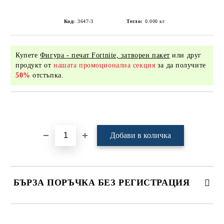
Код:
3647-3
Тегло:
0.000
кг
Купете
Фигура - печат Fortnite, затворен пакет
или друг
продукт от
нашата промоционална секция
за да получите
50%
отстъпка.
Добави в желани
БЪРЗА ПОРЪЧКА БЕЗ РЕГИСТРАЦИЯ
САМО ПОПЪЛНЕТЕ 4 ПОЛЕТА