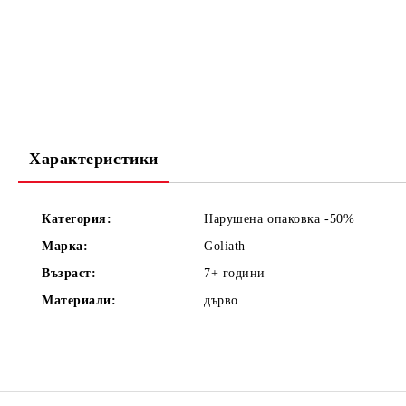
Характеристики
Категория:
Нарушена опаковка -50%
Марка:
Goliath
Възраст:
7+
години
Материали:
дърво