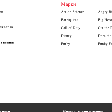
Марки
ти
Action Science
Angry Bi
Barriquitas
Big Hero
отворен
Call of Duty
Cut the 
Disney
Dora the
за новини
Furby
Funky F
и игри
Интерактивни играчки