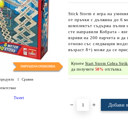
Stick Storm е игра на умен
от пръчки с дължина до 6 м
комплектът съдържа пълни и
сте направили Кобрата - вз
взриви на 200 парчета и да 
отново със следващия модел
възраст 8+) може да се при
Купете
Start Storm Cobra Strik
да получите
50%
отстъпка.
продукта
Сравни
Добави в желани
тветствие
Tweet