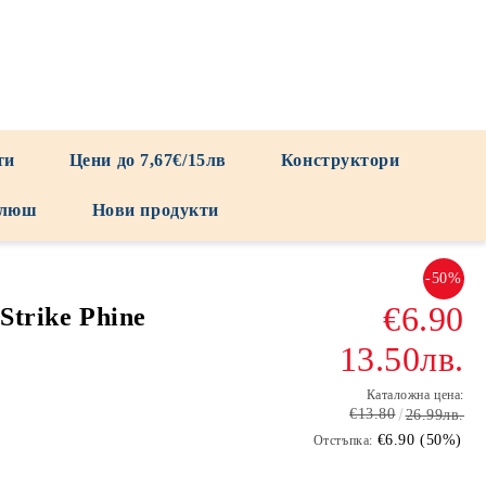
ти
Цени до 7,67€/15лв
Конструктори
люш
Нови продукти
-50%
€6.90
Strike Phine
13.50лв.
Каталожна цена:
€13.80
26.99лв.
€6.90 (50%)
Отстъпка: