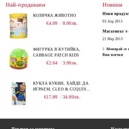
Най-продавани
Новини
Нови продук
КОЛИЧКА ЖИВОТНО
03 Апр 2013
€4.09
8.00лв.
Магазинът е 
21 Мар 2013
Абонирай се 
ФИГУРКА В КУТИЙКА,
Виж всички
CABBAGE PATCH KIDS
€2.04
3.99лв.
КУКЛА КУКИН, ХАЙДЕ ДА
ИГРАЕМ, CLEO & CUQUIN,
25 СМ.
€17.89
34.99лв.
Играчки за момичета
Настолн