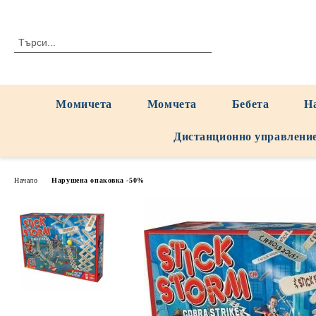
Момичета
Момчета
Бебета
Н
Дистанционно управлени
Начало
Нарушена опаковка -50%