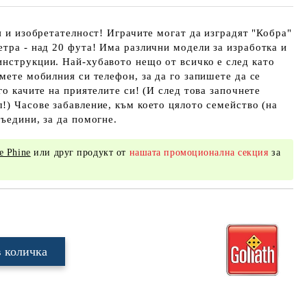
ия и изобретателност! Играчите могат да изградят "Кобра"
етра - над 20 фута! Има различни модели за изработка и
нструкции. Най-хубавото нещо от всичко е след като
емете мобилния си телефон, за да го запишете да се
го качите на приятелите си! (И след това започнете
!) Часове забавление, към което цялото семейство (на
съедини, за да помогне.
e Phine
или друг продукт от
нашата промоционална секция
за