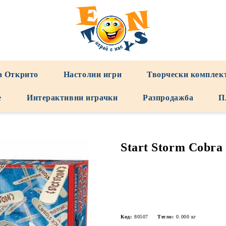
а Открито
Настолни игри
Творчески комплек
е
Интерактивни играчки
Разпродажба
П
Start Storm Cobra 
Код:
80507
Тегло:
0.000
кг