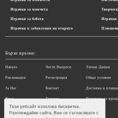
Играчки за момчета
Творческ
Играчки за бебета
Играчки 
Играчки и забавления на открито
Плюшени
Бързи връзки:
Начало
Чести Въпроси
Лични Данни
Рекламации
Регистрация
Общи условия
За Нас
Контакт
Доставка и плаща
Вход
Търсене
Политика за връщ
на стоки
Този уебсайт използва бисквитки.
Разглеждайки сайта, Вие се съгласявате с