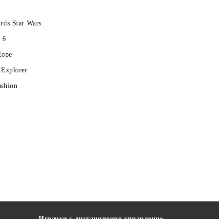
rds Star Wars
 6
Rope
 Explorer
ashion
Играчки с дистанционно управление