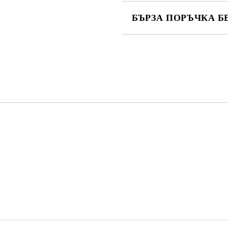
БЪРЗА ПОРЪЧКА Б
САМО ПОПЪЛНЕТЕ 4 ПОЛЕТА
Ние ще се свържем с вас в рамки