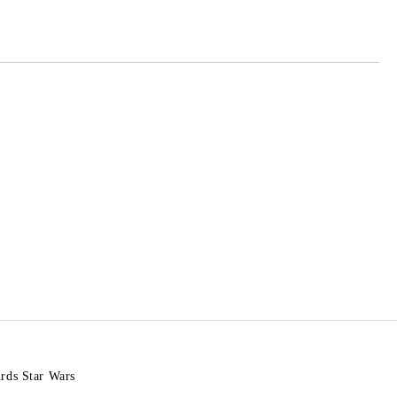
те на работния ден.
rds Star Wars