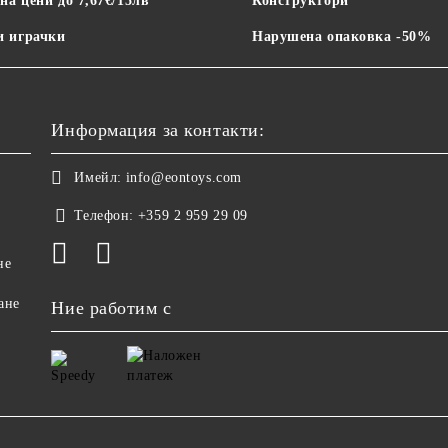
на цени до 7,67€/15лв
Конструктори
 играчки
Нарушена опаковка -50%
Информация за контакти:
Имейл:
info@eontoys.com
Телефон:
+359 2 959 29 09
не
ане
Ние работим с