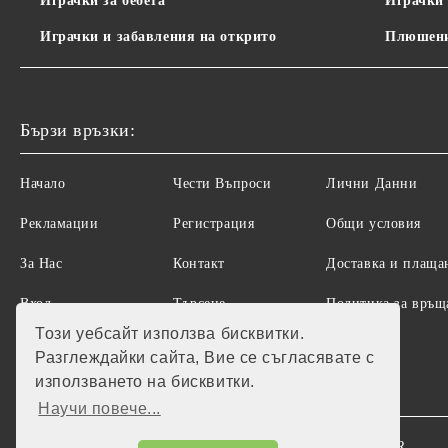
Играчки за бебета
Играчки 
Играчки и забавления на открито
Плюшени
Бързи връзки:
Начало
Чести Въпроси
Лични Данни
Рекламации
Регистрация
Общи условия
За Нас
Контакт
Доставка и плаща
Вход
Търсене
Политика за връщ
на стоки
Този уебсайт използва бисквитки.
Разглеждайки сайта, Вие се съгласявате с
използването на бисквитки.
Научи повече...
Нашият онлайн магазин е 100% съобразен с GDPR.
GDPR