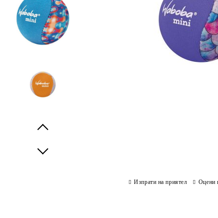
Prev
Next
Изпрати на приятел
Оцени 