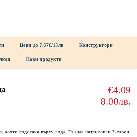
ти
Цени до 7,67€/15лв
Конструктори
люш
Нови продукти
€4.09
да
8.00лв.
, която подскача върху вода. Тя има патентован 3-слоен