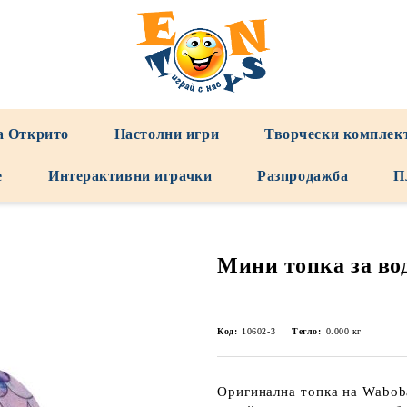
а Открито
Настолни игри
Творчески комплек
е
Интерактивни играчки
Разпродажба
П
Мини топка за во
Код:
10602-3
Тегло:
0.000
кг
Оригинална топка на Waboba