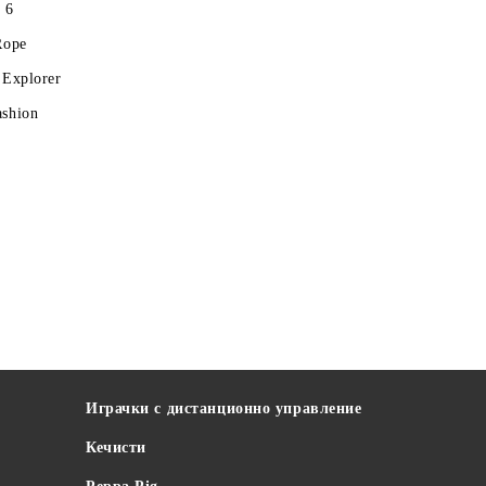
 6
Rope
 Explorer
ashion
Играчки с дистанционно управление
Кечисти