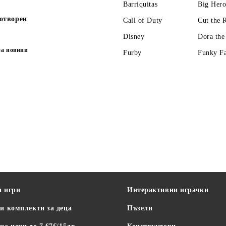
Barriquitas
Big Hero
отворен
Call of Duty
Cut the 
Disney
Dora the
за новини
Furby
Funky F
и игри
Интерактивни играчки
и комплекти за деца
Пъзели