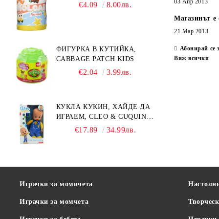
03 Апр 2013
€4.09
8.00лв.
Магазинът е 
21 Мар 2013
Абонирай се 
ФИГУРКА В КУТИЙКА,
Виж всички
CABBAGE PATCH KIDS
€2.04
3.99лв.
КУКЛА КУКИН, ХАЙДЕ ДА
ИГРАЕМ, CLEO & CUQUIN,
25 СМ.
€17.89
34.99лв.
Играчки за момичета
Настолн
Играчки за момчета
Творческ