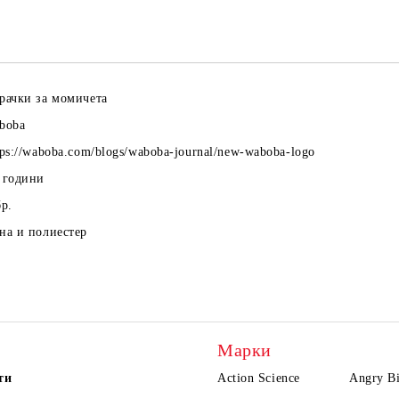
Ние ще се свържем с вас в рамки
рачки за момичета
boba
tps://waboba.com/blogs/waboba-journal/new-waboba-logo
+
години
бр.
на и полиестер
Марки
ти
Action Science
Angry Bi