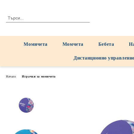
Момичета
Момчета
Бебета
Н
Дистанционно управлени
Начало
Играчки за момичета