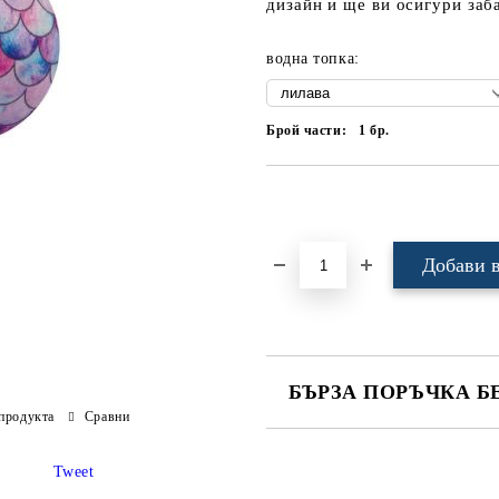
дизайн и ще ви осигури заба
водна топка:
Брой части:
1
бр.
Добави в желани
БЪРЗА ПОРЪЧКА Б
продукта
Сравни
САМО ПОПЪЛНЕТЕ 4 ПОЛЕТА
Tweet