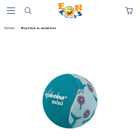
Начало
Играчки за момичета