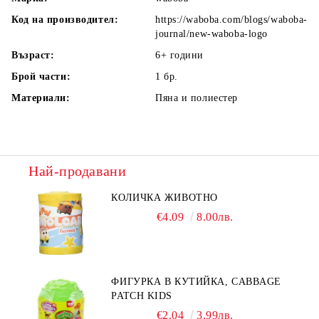
Код на производител:
https://waboba.com/blogs/waboba-
journal/new-waboba-logo
Възраст:
6+
години
Брой части:
1
бр.
Материали:
Пяна и полиестер
Най-продавани
КОЛИЧКА ЖИВОТНО
€4.09
8.00лв.
ФИГУРКА В КУТИЙКА, CABBAGE
PATCH KIDS
€2.04
3.99лв.