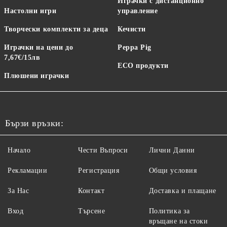
Играчки с дистанционно
Настолни игри
управление
Творчески комплекти за деца
Кечисти
Играчки на цени до
Peppa Pig
7,67€/15лв
ECO продукти
Плюшени играчки
Бързи връзки:
Начало
Чести Въпроси
Лични Данни
Рекламации
Регистрация
Общи условия
За Нас
Контакт
Доставка и плащане
Вход
Търсене
Политика за
връщане на стоки