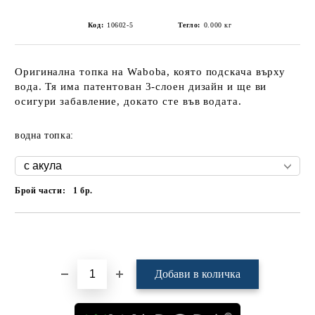
Код:
10602-5
Тегло:
0.000
кг
Оригинална топка на Waboba, която подскача върху
вода. Тя има патентован 3-слоен дизайн и ще ви
осигури забавление, докато сте във водата.
водна топка:
Брой части:
1
бр.
Добави в желани