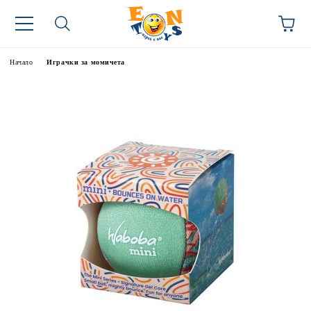
Начало
Играчки за момичета