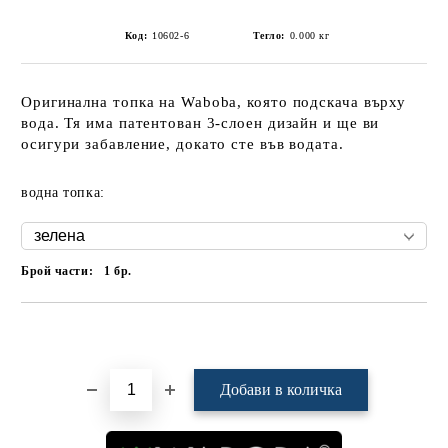
Код:
10602-6
Тегло:
0.000
кг
Оригинална топка на Waboba, която подскача върху
вода. Тя има патентован 3-слоен дизайн и ще ви
осигури забавление, докато сте във водата.
водна топка:
Брой части:
1
бр.
Добави в желани