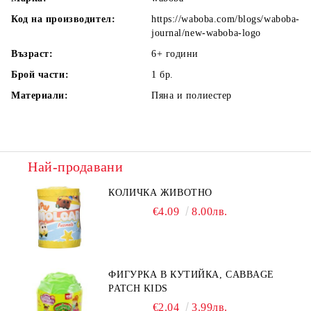
Код на производител:
https://waboba.com/blogs/waboba-
journal/new-waboba-logo
Възраст:
6+
години
Брой части:
1
бр.
Материали:
Пяна и полиестер
Най-продавани
КОЛИЧКА ЖИВОТНО
€4.09
8.00лв.
ФИГУРКА В КУТИЙКА, CABBAGE
PATCH KIDS
€2.04
3.99лв.