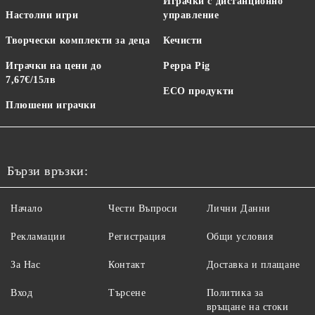
Играчки с дистанционно
Настолни игри
управление
Творчески комплекти за деца
Кечисти
Играчки на цени до
Peppa Pig
7,67€/15лв
ECO продукти
Плюшени играчки
Бързи връзки:
Начало
Чести Въпроси
Лични Данни
Рекламации
Регистрация
Общи условия
За Нас
Контакт
Доставка и плащане
Вход
Търсене
Политика за
връщане на стоки