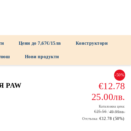
ти
Цени до 7,67€/15лв
Конструктори
люш
Нови продукти
-50%
€12.78
Я PAW
25.00лв.
Каталожна цена:
€25.56
49.99лв.
€12.78 (50%)
Отстъпка: