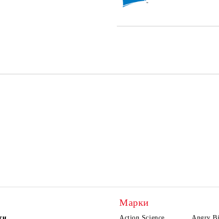
Марки
ти
Action Science
Angry Bi