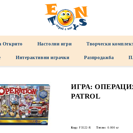
а Открито
Настолни игри
Творчески комплек
е
Интерактивни играчки
Разпродажба
П
ИГРА: ОПЕРАЦИ
PATROL
Код:
F3522-R
Тегло:
0.000
кг