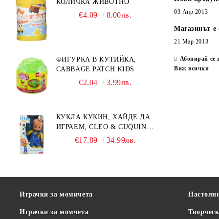
КОЛИЧКА ЖИВОТНО
03 Апр 2013
€4.09
8.00лв.
Магазинът е 
21 Мар 2013
Абонирай се 
ФИГУРКА В КУТИЙКА,
Виж всички
CABBAGE PATCH KIDS
€2.04
3.99лв.
КУКЛА КУКИН, ХАЙДЕ ДА
ИГРАЕМ, CLEO & CUQUIN,
25 СМ.
€17.89
34.99лв.
Играчки за момичета
Настолн
Играчки за момчета
Творческ