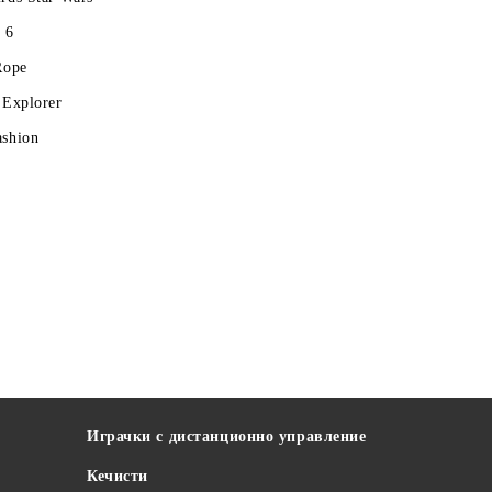
 6
Rope
 Explorer
ashion
Играчки с дистанционно управление
Кечисти