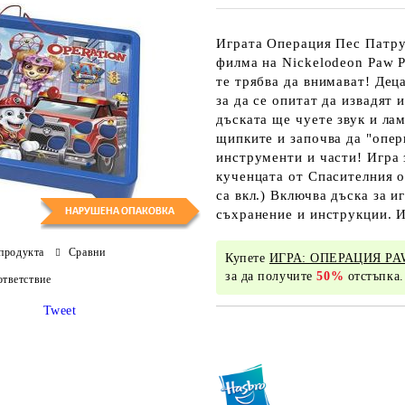
Играта Операция Пес Патру
филма на Nickelodeon Paw P
те трябва да внимават! Дец
за да се опитат да извадят
дъската ще чуете звук и ла
щипките и започва да "опер
инструменти и части! Игра з
кученцата от Спасителния о
са вкл.) Включва дъска за и
съхранение и инструкции. И
продукта
Сравни
Купете
ИГРА: ОПЕРАЦИЯ PA
за да получите
50%
отстъпка.
тветствие
Tweet
Добави в желани