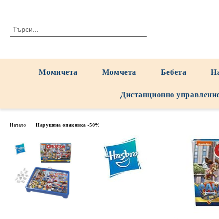
Момичета
Момчета
Бебета
Н
Дистанционно управлени
Начало
Нарушена опаковка -50%