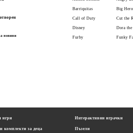
Barriquitas
Big Hero
отворен
Call of Duty
Cut the 
Disney
Dora the
за новини
Furby
Funky F
и игри
Интерактивни играчки
и комплекти за деца
Пъзели