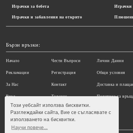
Играчки за бебета
Играчки 
Играчки и забавления на открито
Плюшени
Бързи връзки:
Начало
Чести Въпроси
Лични Данни
Рекламации
Регистрация
Общи условия
За Нас
Контакт
Доставка и плаща
Вход
Търсене
Политика за връщ
на стоки
Този уебсайт използва бисквитки.
Разглеждайки сайта, Вие се съгласявате с
използването на бисквитки.
Научи повече...