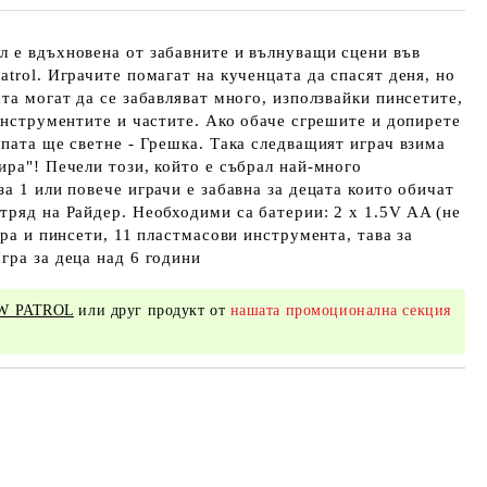
л е вдъхновена от забавните и вълнуващи сцени във
atrol. Играчите помагат на кученцата да спасят деня, но
ата могат да се забавляват много, използвайки пинсетите,
 инструментите и частите. Ако обаче сгрешите и допирете
мпата ще светне - Грешка. Така следващият играч взима
ира"! Печели този, който е събрал най-много
а 1 или повече играчи е забавна за децата които обичат
тряд на Райдер. Необходими са батерии: 2 x 1.5V AA (не
гра и пинсети, 11 пластмасови инструмента, тава за
гра за деца над 6 години
W PATROL
или друг продукт от
нашата промоционална секция