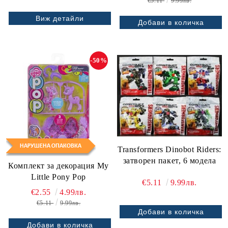
€5.11
9.99лв.
Виж детайли
-50%
Transformers Dinobot Riders:
затворен пакет, 6 модела
Комплект за декорация My
Little Pony Pop
€5.11
9.99лв.
€2.55
4.99лв.
€5.11
9.99лв.