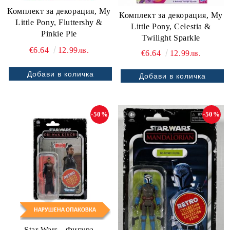
Комплект за декорация, My
Комплект за декорация, My
Little Pony, Fluttershy &
Little Pony, Celestia &
Pinkie Pie
Twilight Sparkle
€6.64
12.99лв.
€6.64
12.99лв.
-50%
-50%
Star Wars - Фигура