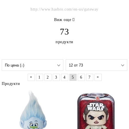
http://www.hasbro.com/en-us/gateway
Виж още
73
продукти
«
»
1
2
3
4
5
6
7
Продукти