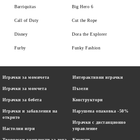
Barriquitas
Big Hero 6
Call of Duty
Cut the Rope
Disney
Dora the Explorer
Furby
Funky Fashion
Играчки за момичета
Интерактивни играчки
Играчки за момчета
Пъзели
Играчки за бебета
Конструктори
Играчки и забавления на
Нарушена опаковка -50%
открито
Играчки с дистанционно
Настолни игри
управление
Творчески комплекти за деца
Кечисти